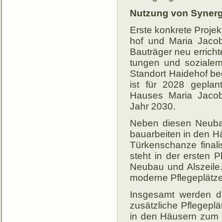
Nutzung von Synerg
Erste konkrete Proje
hof und Maria Jacob
Bau­trä­ger neu er­rich
tungen und so­zia­le
Stand­ort Haide­hof be­
ist für 2028 ge­plant
Hauses Maria Jacobi m
Jahr 2030.
Neben diesen Neuba
bau­ar­bei­ten in den 
Türken­schanze fi­na­l
steht in der ers­ten 
Neu­bau und Als­zeile.
mo­der­ne Pflege­plätz
Insgesamt werden d
zusätz­liche Pfle­ge­plä
in den Häu­sern zum Le