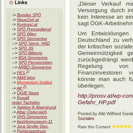
Links
„Dieser Verkauf mac
Versorgung durch inte
->
Bundes SPÖ
kein Interesse an ein
->
NeueZeit.at
sagt ÖGK-Arbeitneh
->
Kontrast.at
->
SPÖ Pressedienst
Um Entwicklungen 
->
SPÖ Wien
->
SPÖ Simmering
Deutschland zu verh
-->
SPÖ Simm. HAD
der kritischen soziale
-->
SPÖ JG
Gemeinnützigkeit ges
-->
SPÖ
Bildung
-->
BSA Simmering
zurückgedrängt werde
-->
SPÖ Pensionisten
Regelung von P
-->
ARBÖ-Simmering
1)
Finanzinvestoren 
->
PES
->
A&W blog
könnte man auch fü
->
Momentum Institut
überlegen.
2)
->
AK
->
ÖGfE News
http://prosv.at/wp-c
->
Kowall
Gefahr_HP.pdf
redet Tacheles
->
Sektion 8 Alsergrund
->
Attac Österreich
Posted by Allé Wilfried
Sunda
->
VHS-Simmering
Soziales
->
bezirksmuseum-11
->
Jura Soyfer Ges.
Rate this Content
->
Polylogzentrum