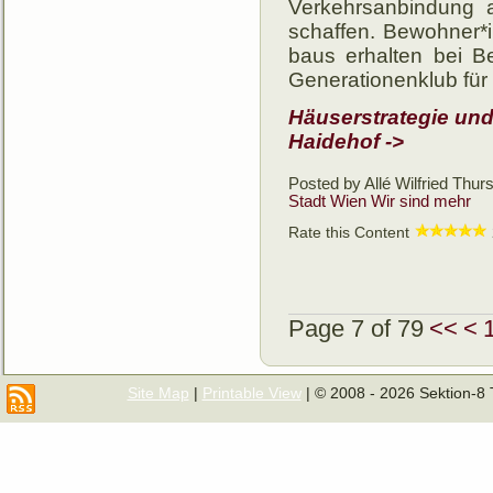
Ver­kehrs­an­bin­dung
schaf­fen. Be­woh­ner­
baus er­hal­ten bei B
Gene­ratio­nen­klub für
Häuser­strategie un
Haidehof ->
Posted by Allé Wilfried
Thurs
Stadt Wien
Wir sind mehr
Rate this Content
Page 7 of 79
<<
<
Site Map
|
Printable View
| © 2008 - 2026 Sektion-8 