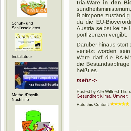
tria-Ware in den Bio
sund­heits­minis­te­r
Bio­im­por­te zu­stän­d
da die EU-Bio­ver­ord
Schuh- und
Aus­tria selbst keine H
Schlüsseldienst
port­li­zen­zen vergibt.
Darüber hinaus stört 
ver­letzt worden sein
Installateur
Ware darf die BA-Mar­k
die Be­stands­ab­fra­ge
heißt es.
mehr ->
Posted by Allé Wilfried
Thurs
Mathe-/Physik-
Gesundheit
Klima, Umwelt
Nachhilfe
Rate this Content