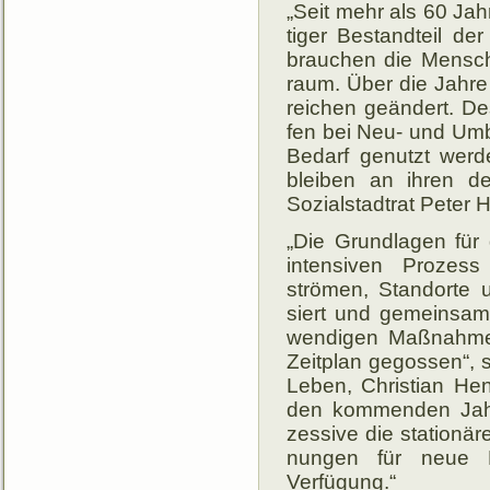
„Seit mehr als 60 Ja
tiger Be­stand­teil der
brau­chen die Men­sch
raum. Über die Jahre 
rei­chen ge­änd­ert. 
fen bei Neu- und Umb­
Be­darf ge­nutzt we
blei­ben an ihren der­
Sozial­stadt­rat Peter 
„Die Grundlagen für 
inten­si­ven Pro­zes
strömen, Stand­orte un
siert und ge­mein­sa
wen­digen Maß­nah­men 
Zeit­plan ge­gos­sen“,
Le­ben, Chris­tian Hen
den kom­men­den Jah­
zes­si­ve die sta­tio­nä
nungen für neue Mit
Verfügung.“