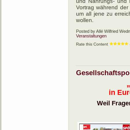
und Nahrungs- und Inf
Vor­trag wäh­rend der M
um all jene zu er­reic
wollen.
Posted by Allé Wilfried
Wedne
Veranstaltungen
Rate this Content
Gesellschaftspol
in Eu
Weil Frage