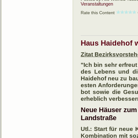
Veranstaltungen
Rate this Content
Haus Haidehof 
Zitat Bezirksvorste
"Ich bin sehr erfreu
des Lebens und die
Haide­hof neu zu ba
es­ten An­for­de­run­g
bot so­wie die Gesun
er­heb­lich verbesser
Neue Häuser zum 
Landstraße
Utl.: Start für neu
Kombi­na­tion mit so