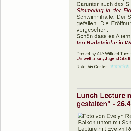
Da­run­ter auch das S
Simme­ring in der Flo
Schwimm­halle. Der Sp
gefallen. Die Er­öffnu
vor­ge­sehen.
Schön dass es Alter­na­
ten Bade­teiche in
Posted by Allé Wilfried
Tuesd
Umwelt
Sport, Jugend
Stadt
Rate this Content
Lunch Lecture m
gestalten" - 26.4