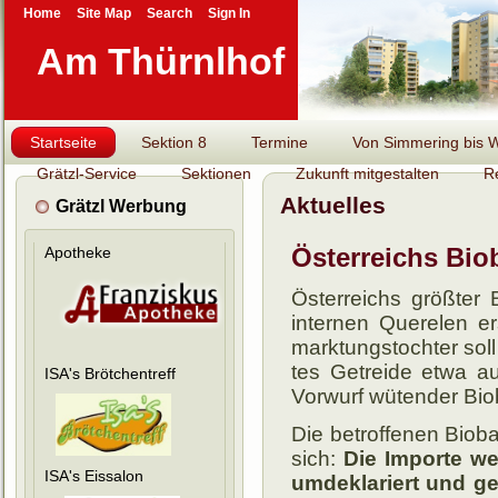
Home
Site Map
Search
Sign In
Am Thürnlhof
Startseite
Sektion 8
Termine
Von Simmering bis Wi
Grätzl-Service
Sektionen
Zukunft mitgestalten
R
Aktuelles
Grätzl Werbung
Österreichs Bio
Apotheke
Österreichs größter 
internen Querelen ersc
marktungs­toch­ter soll i
tes Ge­treide etwa au
ISA's Brötchentreff
Vor­wurf wü­ten­der Bio
Die betroffenen Bioba
sich:
Die Importe werd
ISA's Eissalon
um­de­kla­riert und g