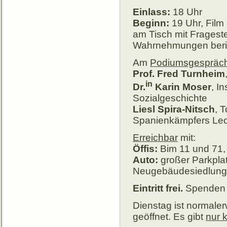
Einlass:
18 Uhr
Beginn:
19 Uhr, Film
am Tisch mit Fragest
Wahrnehmungen beri
Am
Podiumsgespräc
Prof. Fred Turnheim
in
Dr.
Karin Moser
, In
Sozialgeschichte
Liesl Spira-Nitsch
, 
Spanienkämpfers Leo
Erreichbar
mit:
Öffis:
Bim 11 und 71, Z
Auto:
großer Parkpla
Neugebäudesiedlung; 
Eintritt frei.
Spenden 
Dienstag ist normaler
geöffnet. Es gibt
nur 