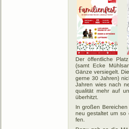
Der öffentliche Plat
(samt Ecke Mühl­sang
Gänze ver­sie­gelt. Di
ger­ne 30 Jah­ren) ni
Jah­ren wies nach neu­
quali­tät mehr auf un
über­hitzt.
In großen Bereichen w
neu ge­stal­tet um so
fen.