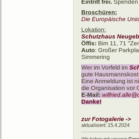
Eintritt frei.
Spenden 
Broschüren:
Die Europäische Union
Lokation:
Schutzhaus Neuge
Öffis:
Bim 11, 71 "Zent
Auto
: Großer Parkpl
Simmering
Wer im Vorfeld im
Sch
gute Hausmannskost
Eine Anmeldung ist ni
die Organisation vor Or
E-Mail:
wilfried.alle
Danke!
zur Fotogalerie ->
aktualisiert: 15.4.2024
Wir haben mit unseren
Gese