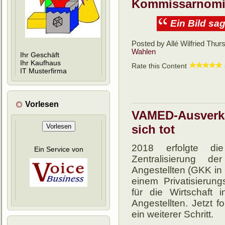
Kommissarnomin
Ein Bild sa
Posted by Allé Wilfried
Thurs
Wahlen
Ihr Geschäft
Ihr Kaufhaus
Rate this Content
IT
Musterfirma
Vorlesen
VAMED-Ausverkau
Vorlesen
sich tot
2018 erfolgte di
Ein Service von
Zentralisierung d
Angestellten (GKK i
einem Privatisierun
für die Wirtschaft
Angestellten. Jetzt 
ein weiterer Schritt.