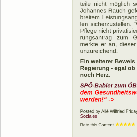
teile nicht mög­lich s
Johan­nes Rauch ge­for­
brei­tem Leis­tungs­an­
len sicher­zu­stel­len.
Pflege nicht pri­va­ti­s
rungs­an­trag zum Ge
merkte er an, die­ser se
un­zu­reichend.
Ein weiterer Beweis
Regierung - egal ob 
noch Herz.
SPÖ-Babler zum ÖB
dem Gesundheitswe
werden!“ ->
Posted by Allé Wilfried
Frida
Soziales
Rate this Content