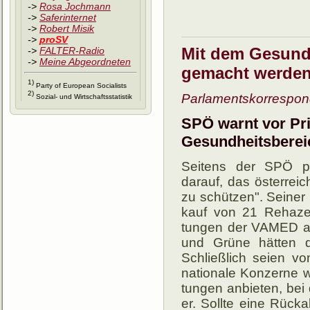
->
Rosa Jochmann
->
Saferinternet
->
Robert Misik
->
proSV
Mit dem Gesundh
->
FALTER-Radio
->
Meine Abgeordneten
gemacht werden
1)
Party of European Socia­lists
2)
Parlamentskorrespon
Sozial- und Wirt­schafts­statistik
SPÖ warnt vor Pri
Gesundheitsberei
Seitens der SPÖ po
darauf, das öster­rei­c
zu schüt­zen". Seiner 
kauf von 21 Reha­zent
tungen der VAMED an e
und Grüne hät­ten das
Schließ­lich seien vom
natio­nale Kon­zerne w
tun­gen an­bie­ten, b
er. Sollte eine Rück­