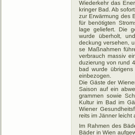
Wieder­kehr das Ener­
krin­ger Bad. Ab so­fo
zur Er­wär­mung des B
für be­nö­tig­ten Stro
lage ge­lie­fert. Die 
wurde über­holt, un
deckung ver­sehen, um
se Maß­nahmen füh­r
ver­brauch mas­siv ei
du­zie­rung von rund 
bad wurde übri­gens a
ein­bezogen.
Die Gäste der Wiene
Saison auf ein ab­wech
gram­men so­wie Sch
Kul­tur im Bad im Gä
Wie­ner Ge­sund­heits­f
reits im Jän­ner leich
Im Rahmen des Bäd
Bäder in Wien auf­ge­w