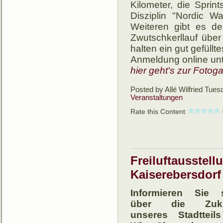
Kilo­­meter, die Sprin
Dis­­zi­plin "Nor­dic W
Wei­te­ren gibt es d
Zwutsch­­kerl­­lauf übe
hal­­ten ein gut ge­­füll
Anmeldung online un
hier geht's zur Fotoga
Posted by Allé Wilfried
Tuesd
Veranstaltungen
Rate this Content
Freiluftausstel
Kaiserebersdorf
Informieren Sie 
über die Zuku
unseres Stadtteil