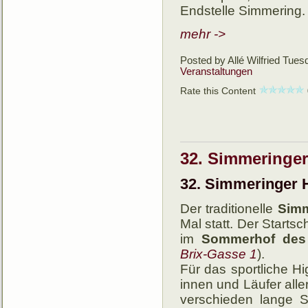
Endstelle Simmering.
mehr ->
Posted by Allé Wilfried
Tuesd
Veranstaltungen
Rate this Content
32. Simmeringer 
32. Simmeringer H
Der traditionelle
Simm
Mal statt. Der Start­­
im
Sommer­­hof des 
Brix-Gasse 1
).
Für das sportliche Hi
innen und Läufer al­ler 
ver­schie­­den lange S