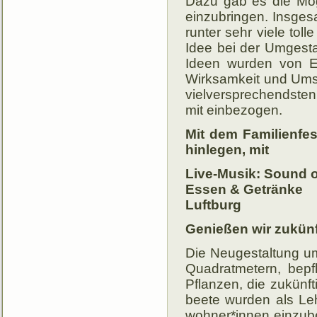
Dazu gab es die Mög­l
ein­zu­brin­gen. Ins­g
run­ter sehr viele tol­l
Idee bei der Um­ge­stal
Ideen wur­den von Ex­
Wirk­sam­keit und Um­s
viel­ver­spre­chend­ste
mit ein­be­zogen.
Mit dem Familienfe
hinlegen, mit
Live-Musik: Sound o
Essen & Getränke
Luftburg
Genießen wir zukünf
Die Neugestaltung um
Quadrat­metern, be­
Pflan­zen, die zu­künf
beete wur­den als Lehr
woh­ner­*innen ein­zu­