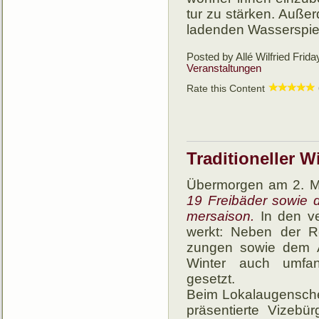
tur zu stär­ken. Außer
la­den­den Was­ser­sp
Posted by Allé Wilfried
Frida
Veranstaltungen
Rate this Content
Traditioneller W
Übermorgen am 2. Ma
19 Frei­bä­der so­wie d
mer­saison.
In den ver
werkt: Neben der Rei­
zungen so­wie dem A
Win­ter auch um­fang
gesetzt.
Beim Lokalaugenschei
prä­sen­tierte Vize­bü