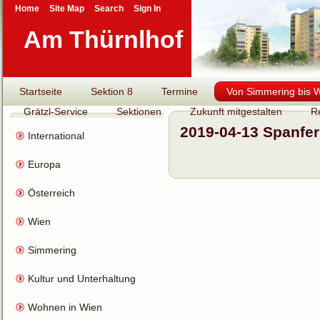
Home
Site Map
Search
Sign In
Am Thürnlhof
Startseite
Sektion 8
Termine
Von Simmering bis Wi
Grätzl-Service
Sektionen
Zukunft mitgestalten
R
2019-04-13 Spanfer
International
Europa
Österreich
Wien
Simmering
Kultur und Unterhaltung
Wohnen in Wien