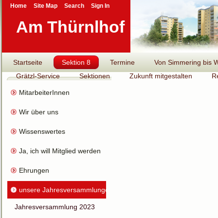
Home
Site Map
Search
Sign In
Am Thürnlhof
Startseite
Sektion 8
Termine
Von Simmering bis Wi
Grätzl-Service
Sektionen
Zukunft mitgestalten
R
MitarbeiterInnen
Wir über uns
Wissenswertes
Ja, ich will Mitglied werden
Ehrungen
unsere Jahresversammlungen
Jahresversammlung 2023