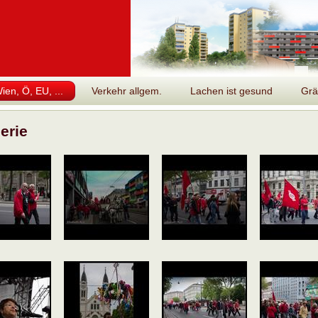
en, Ö, EU, ...
Verkehr allgem.
Lachen ist gesund
Grä
erie