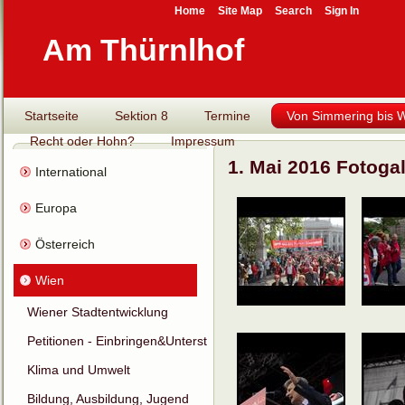
Home
Site Map
Search
Sign In
Am Thürnlhof
Startseite
Sektion 8
Termine
Von Simmering bis Wi
Recht oder Hohn?
Impressum
1. Mai 2016 Fotogal
International
Europa
Österreich
Wien
Wiener Stadtentwicklung
Petitionen - Einbringen&Unterstützen
Klima und Umwelt
Bildung, Ausbildung, Jugend