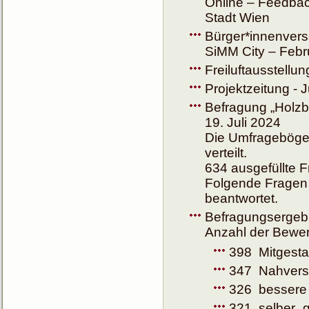
Online – Feedback
Stadt Wien
Bürger*innenvers
SiMM City – Febr
Freiluftausstellun
Projektzeitung - J
Befragung „Holzba
19. Juli 2024
Die Umfrageböge
verteilt.
634 ausgefüllte 
Folgende Fragen w
beantwortet.
Befragungsergebn
Anzahl der Bewert
398 Mitgesta
347 Nahvers
326 bessere 
321 selber „g