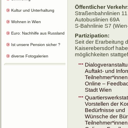
Öffentlicher Verkehr
Kultur und Unterhaltung
Straßenbahnlinien 11
Autobuslinien 69A
Wohnen in Wien
S-Bahnlinie S7 (Wien
Euro: Nachhilfe aus Russland für HC
Partizipation:
Seit der Erarbeitung 
Ist unsere Pension sicher ?
Kaiser­ebers­dorf ha­be
mögl­ich­keiten statt­g
diverse Fotogalerien
Dialogveranstalt
Auftakt- und Info
Teilnehmer*innen
Online – Feedback
Stadt Wien
Quartierswerkstat
Vorstellen der K
Bedürfnisse und
Wünsche der Bür
Teilnehmer*innen