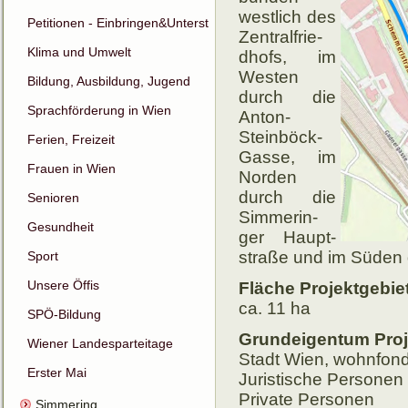
west­lich des
Petitionen - Einbringen&Unterstützen
Zen­tralfrie­
Klima und Umwelt
dhofs, im
Wes­ten
Bildung, Ausbildung, Jugend
durch die
Sprachförderung in Wien
Anton-
Stein­böck-
Ferien, Freizeit
Gasse, im
Frauen in Wien
Nor­den
durch die
Senioren
Sim­me­rin­
Gesundheit
ger Haupt­
straße und im Sü­den
Sport
Unsere Öffis
Fläche Projektgebiet
ca. 11 ha
SPÖ-Bildung
Grundeigentum Proj
Wiener Landesparteitage
Stadt Wien, wohnfon
Erster Mai
Juristische Personen 
Private Personen
Simmering