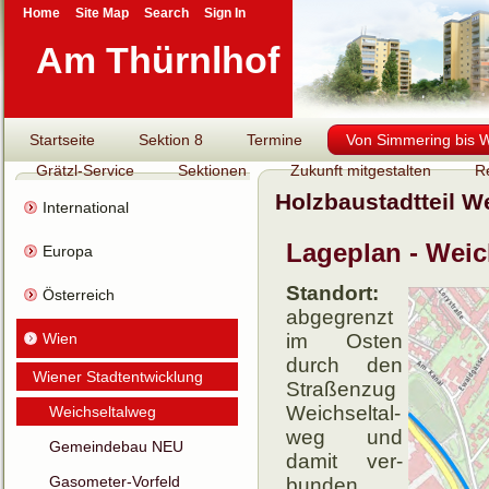
Home
Site Map
Search
Sign In
Am Thürnlhof
Startseite
Sektion 8
Termine
Von Simmering bis Wi
Grätzl-Service
Sektionen
Zukunft mitgestalten
R
Holzbaustadtteil W
International
Lageplan - Weic
Europa
Standort:
Österreich
abgegrenzt
Wien
im Osten
durch den
Wiener Stadtentwicklung
Straßenzug
Weichsel­tal­
Weichseltalweg
weg und
Gemeindebau NEU
damit ver­
Gasometer-Vorfeld
bun­den