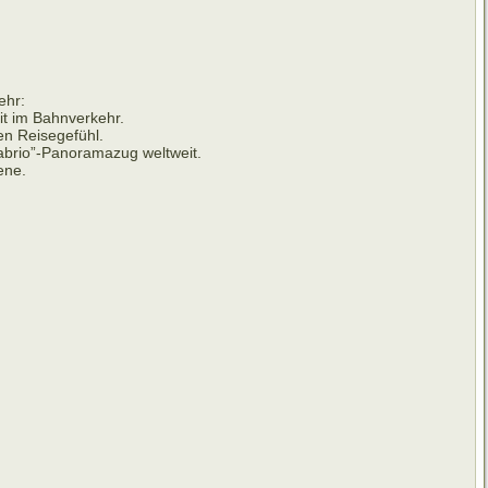
ehr:
it im Bahnverkehr.
en Reisegefühl.
abrio”-Panoramazug weltweit.
ene.