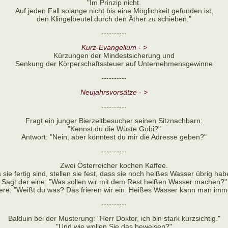
"Im Prinzip nicht.
Auf jeden Fall solange nicht bis eine Möglichkeit gefunden ist,
den Klingelbeutel durch den Äther zu schieben."
----------
Kurz-Evangelium - >
Kürzungen der Mindestsicherung und
Senkung der Körperschaftssteuer auf Unternehmensgewinne
----------
Neujahrsvorsätze - >
----------
Fragt ein junger Bierzeltbesucher seinen Sitznachbarn:
"Kennst du die Wüste Gobi?"
Antwort: "Nein, aber könntest du mir die Adresse geben?"
----------
Zwei Österreicher kochen Kaffee.
s sie fertig sind, stellen sie fest, dass sie noch heißes Wasser übrig hab
Sagt der eine: "Was sollen wir mit dem Rest heißen Wasser machen?"
ere: "Weißt du was? Das frieren wir ein. Heißes Wasser kann man imm
----------
Balduin bei der Musterung: "Herr Doktor, ich bin stark kurzsichtig."
"Und wie wollen Sie das beweisen?"