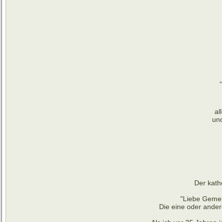
al
und
Der kath
"Liebe Gemei
Die eine oder ander