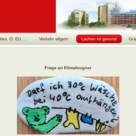
en, Ö, EU, ...
Verkehr allgem.
Lachen ist gesund
Grä
Frage an Klimaleugner