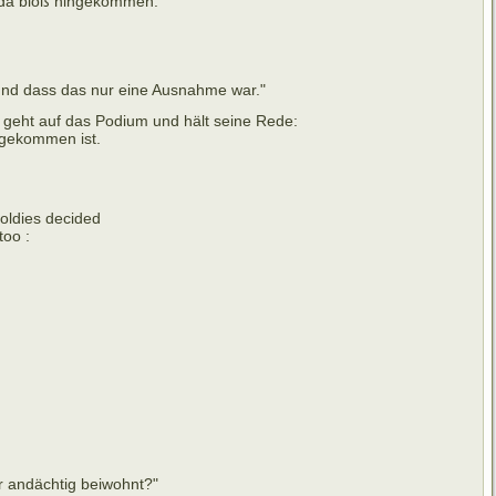
h da bloß hingekommen.
 und dass das nur eine Ausnahme war."
 geht auf das Podium und hält seine Rede:
ngekommen ist.
 oldies decided
too :
 andächtig beiwohnt?"