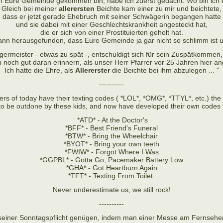
 in Eure Gemeinde gekommen bin, habe ich zuerst gedacht: Wo bin ic
Gleich bei meiner
allerersten
Beichte kam einer zu mir und beichtete,
dass er jetzt gerade Ehebruch mit seiner Schwägerin begangen hatte
und sie dabei mit einer Geschlechtskrankheit angesteckt hat,
die er sich von einer Prostituierten geholt hat.
dann herausgefunden, dass Eure Gemeinde ja gar nicht so schlimm ist
rmeister - etwas zu spät -, entschuldigt sich für sein Zuspätkommen,
h noch gut daran erinnern, als unser Herr Pfarrer vor 25 Jahren hier a
Ich hatte die Ehre, als
Allererster
die Beichte bei ihm abzulegen ... "
----------
rs of today have their texting codes ( *LOL*, *OMG*, *TTYL*, etc.) the
to be outdone by these kids, and now have developed their own codes 
*ATD* - At the Doctor's
*BFF* - Best Friend's Funeral
*BTW* - Bring the Wheelchair
*BYOT* - Bring your own teeth
*FWIW* - Forgot Where I Was
*GGPBL* - Gotta Go, Pacemaker Battery Low
*GHA* - Got Heartburn Again
*TFT* - Texting From Toilet.
Never underestimate us, we still rock!
----------
 seiner Sonntagspflicht genügen, indem man einer Messe am Fernseher