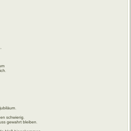
,
ium
ich.
jubiläum.
en schwierig.
uss gewahrt bleiben.