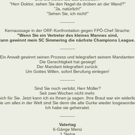
"Herr Doktor, sehen Sie den Nagel da drüben an der Wand?"
"Ja, natürlich!"
"Sehen Sie, ich nicht!"
----------
Kernaussage in der ORF-Konfrontation gegen FPÖ-Chef Strache:
"Wenn Sie ein Vertreter des kleines Mannes sind,
dann gewinnt mein SC Simmering die nächste Champions League.
----------
Ein Anwalt gewinnt seinen Prozess und telegrafiert seinem Mandanten
Die Gerechtigkeit hat gesiegt!
Der Mandant telegrafiert zurück:
Um Gottes Willen, sofort Berufung einlegen!
----------
Sind Sie noch verlobt, Herr Müller?
Seit zwei Wochen nicht mehr.
ich für Sie. Jetzt kann ich es Ihnen ja sagen. Ihre Braut war ein widerl
e um alles in der Welt sind Sie denn die alte Gurke wieder losgeword
Ich habe sie geheiratet.
----------
Vatertag
6-Gänge Menü
1 Stelze