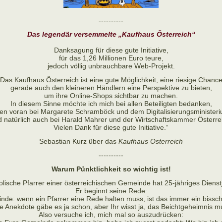
----------
Das legendär versemmelte „Kaufhaus Österreich“
Danksagung für diese gute Initiative,
für das 1,26 Millionen Euro teure,
jedoch völlig unbrauchbare Web-Projekt.
„Das Kaufhaus Österreich ist eine gute Möglichkeit, eine riesige Chance
gerade auch den kleineren Händlern eine Perspektive zu bieten,
um ihre Online-Shops sichtbar zu machen.
In diesem Sinne möchte ich mich bei allen Beteiligten bedanken,
len voran bei Margarete Schramböck und dem Digitalisierungsminister
 natürlich auch bei Harald Mahrer und der Wirtschaftskammer Österre
Vielen Dank für diese gute Initiative.“
Sebastian Kurz über das
Kaufhaus Österreich
----------
Warum Pünktlichkeit so wichtig ist!
olische Pfarrer einer österreichischen Gemeinde hat 25-jähriges Dienst
Er beginnt seine Rede:
nde: wenn ein Pfarrer eine Rede halten muss, ist das immer ein bissch
e Anekdote gäbe es ja schon, aber Ihr wisst ja, das Beichtgeheimnis m
Also versuche ich, mich mal so auszudrücken: