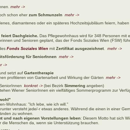
Innen.
mehr ->
och schon eher
zum Schmunzeln
mehr ->
denes, diamantenes oder ein späteres Hochzeitsjubiläum feiern, haben 
feiert Dachgleiche.
Das Pflegewohnhaus wird für 348 Personen mit e
orinnen und Senioren geplant, das der Fonds Soziales Wien (FSW) füh
des
Fonds Soziales Wien
mit
Zertifikat ausgezeichnet
.
mehr ->
tsförderung für SeniorInnen
mehr ->
r ->
und setzt auf
Gartentherapie
en profitieren von Gartenarbeit und Wirkung der Gärten
mehr ->
 SeniorInnen
konkret ->
(bei Bezirk
Simmering
angeben)
hen Wiener SeniorInnen ein vielfältiges Sommerprogramm zur Verf
 wohl"
n-Wohnhaus: "Ich lebe, wie ich will."
unter versteht jede/-r etwas anderes. Während die einen in einer Gem
 Wänden zu wohnen.
mt und nach eigenen Vorstellungen leben
: Diesem Motto hat sich W
 für die Menschen da, wenn sie Unterstützung brauchen.