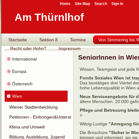
Home
Site Map
Search
Sign In
Am Thürnlhof
Startseite
Sektion 8
Termine
Von Simmering bis Wi
Recht oder Hohn?
Impressum
SeniorInnen in Wie
International
Wissen, Teamgeist und jede
Europa
Fonds Soziales Wien ist tra
Das bestätigen drei Viertel d
Österreich
hohe Lebensqualität in Wien 
Wien
Neue Serviceangebote für di
ältere Menschen. 20.000 geför
Wiener Stadtentwicklung
Pflege und Betreuung bleib
>
Petitionen - Einbringen&Unterstützen
Witzig-Lustige
"Anregung für
Klima und Umwelt
Die Broschüre
"Sicher in Wie
Bildung, Ausbildung, Jugend
können und informiert, wo sie 