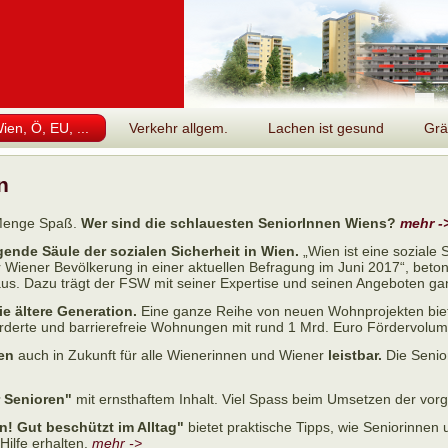
en, Ö, EU, ...
Verkehr allgem.
Lachen ist gesund
Grä
n
 Menge Spaß.
Wer sind die schlauesten SeniorInnen Wiens?
mehr -
gende Säule der sozialen Sicherheit in Wien.
„Wien ist eine soziale 
er Wiener Bevölkerung in einer aktuellen Befragung im Juni 2017“, beto
aus. Dazu trägt der FSW mit seiner Expertise und seinen Angeboten ga
e ältere Generation.
Eine ganze Reihe von neuen Wohnprojekten biet
derte und barrierefreie Wohnungen mit rund 1 Mrd. Euro Fördervolumen
en
auch in Zukunft für alle Wienerinnen und Wiener
leistbar.
Die Senio
 Senioren"
mit ernsthaftem Inhalt. Viel Spass beim Umsetzen der vo
n! Gut beschützt im Alltag"
bietet praktische Tipps, wie Seniorinne
Hilfe erhalten.
mehr ->