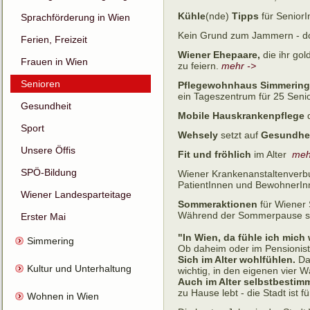
Kühle
(nde)
Tipps
für Senior
Sprachförderung in Wien
Kein Grund zum Jammern - d
Ferien, Freizeit
Wiener Ehepaare,
die ihr gol
Frauen in Wien
zu feiern.
mehr ->
Senioren
Pflegewohnhaus Simmering
ein Tageszentrum für 25 Seni
Gesundheit
Mobile Hauskrankenpflege
Sport
Wehsely
setzt auf
Gesundhei
Unsere Öffis
Fit und fröhlich
im Alter
meh
SPÖ-Bildung
Wiener Krankenanstaltenverb
PatientInnen und BewohnerInn
Wiener Landesparteitage
Sommeraktionen
für Wiener
Während der Sommerpause ste
Erster Mai
"In Wien, da fühle ich mich
Simmering
Ob daheim oder im Pensioniste
Sich im Alter wohlfühlen.
Dar
Kultur und Unterhaltung
wichtig, in den eigenen vier
Auch im Alter selbstbestim
zu Hause lebt - die Stadt ist
Wohnen in Wien