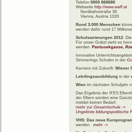
Telefon
0800 868686
Webseite
http://www.waff.at
Nordbahnstraße 36
Vienna, Austria 1020
Rund 3.000 Menschen
könne
werden dafür rund 17 Millione
Schulsanierungen 2012
: Di
Für unser Grätzl sieht es he
werden:
Pantucekgasse
,
Rze
Innovative Unterrichtsangebo
Simmerings Schulen in der
Go
Karriere mit Zukunft:
Wiener 
Lehrlingsausbildung
in der
Wien
im nächsten Schuljahr 
Das Ergebnis der IFES Elter
der Eltern würden eine Ganzta
meldet keinen Bedarf.
mehr zur Gesamtschule ->
Ungelöste bildungspolitische 
VHS: Das neue Kursprogram
werden.
mehr ->