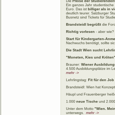
Die
Preise der Studierenden
Ein ganzes Jahr studentische 
Euro. Das ist
billiger als in
deutlich teurer. Salzburger S
Busnetz sind Tickets für Stud
Brandsteidl begrüßt
die
For
Richtig vorlesen
- aber wie
Start für Kindergarten-Anm
Nachwuchs benötigt, sollte s
Die Stadt Wien sucht Lehrli
"Moneten, Kies und Kröten
Brauner:
Wiener Ausbildung
4.500 Ausbildungsplätze im L
mehr ->
Lehrlingstag:
Fit für den Job 
Brandsteidl: Wien hat Konzept
Häupl und Frauenberger hei
1.000
neue Tische
und 2.00
Unter dem Motto
"Wien. Mein
unterwegs.
mehr ->