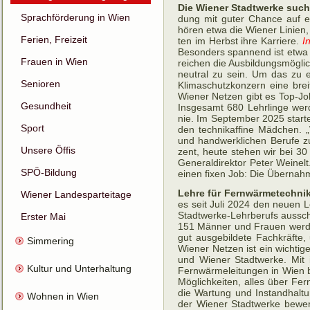
Die Wiener Stadtwerke such
Sprachförderung in Wien
dung mit gu­ter Chance auf ei
hören etwa die Wie­ner Linien,
Ferien, Freizeit
ten im Herbst ihre Kar­riere.
I
Be­son­ders span­nend ist etwa 
Frauen in Wien
rei­chen die Aus­bil­dungs­mög­l
neu­tral zu sein. Um das zu er
Senioren
Klima­schutz­kon­zern eine brei­
Wie­ner Net­zen gibt es Top-Jobs
Gesundheit
Ins­ge­samt 680 Lehr­linge wer­
nie. Im Sep­tem­ber 2025 star­te
Sport
den tech­nik­af­fine Mäd­chen. 
und hand­werk­li­chen Be­rufe 
Unsere Öffis
zent, heute ste­hen wir bei 30 
Gene­ral­di­rek­tor Peter Weinel
SPÖ-Bildung
ei­nen fixen Job: Die Über­nahm
Lehre für Fernwärmetechnik
Wiener Landesparteitage
es seit Juli 2024 den neuen Le
Stadt­werke-Lehr­be­rufs aus­sch
Erster Mai
151 Män­ner und Frauen wer­den
gut aus­ge­bil­dete Fach­kräft
Simmering
Wie­ner Netzen ist ein wicht­ige
und Wie­ner Stadt­werke. Mit 
Kultur und Unterhaltung
Fern­wärme­lei­tun­gen in Wien b
Mög­lich­keiten, alles über Fern
die War­tung und In­stand­hal­tu
Wohnen in Wien
der Wie­ner Stadt­werke be­wer