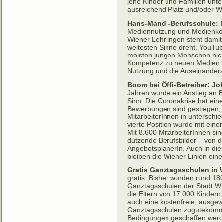
jene Kinder und Familien unte
ausreichend Platz und/oder 
Hans-Mandl-Berufsschule: 
Mediennutzung und Medienkomp
Wiener Lehrlingen steht damit
weitesten Sinne dreht. YouTu
meisten jungen Menschen nic
Kompetenz zu neuen Medien i
Nutzung und die Auseinanders
Boom bei Öffi-Betreiber: Jo
Jahren wurde ein Anstieg an
Sinn. Die Coronakrise hat ein
Bewerbungen sind gestiegen, 
MitarbeiterInnen in untersch
vierte Position wurde mit eine
Mit 8.600 MitarbeiterInnen sin
dutzende Berufsbilder – von de
AngebotsplanerIn. Auch in die
bleiben die Wiener Linien eine
Gratis Ganztagsschulen in
gratis. Bisher wurden rund 18
Ganztagsschulen der Stadt Wien
die Eltern von 17.000 Kindern
auch eine kostenfreie, ausge
Ganztagsschulen zugutekommt.
Bedingungen geschaffen werden