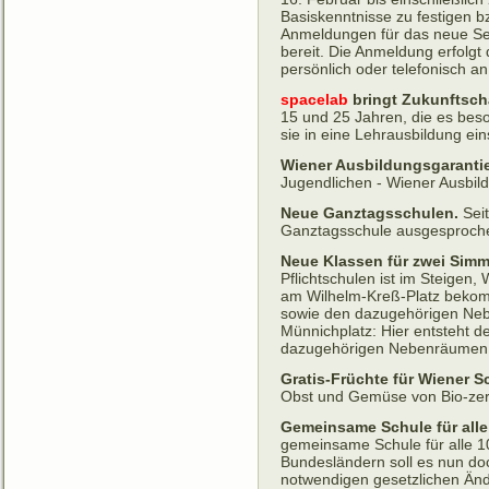
Basiskenntnisse zu festigen 
Anmeldungen für das neue Se
bereit. Die Anmeldung erfolgt
persönlich oder telefonisch 
spacelab
bringt Zukunftsch
15 und 25 Jahren, die es bes
sie in eine Lehrausbildung e
Wiener Ausbildungsgarantie
Jugendlichen - Wiener Ausbild
Neue Ganztagsschulen.
Seit
Ganz­tags­schule aus­ge­spro
Neue Klassen für zwei Simm
Pflichtschulen ist im Steigen,
am Wilhelm-Kreß-Platz bekom
sowie den dazu­­ge­hörigen Ne
Münnichplatz: Hier entsteht d
dazugehörigen Nebenräumen
Gratis-Früchte für Wiener S
Obst und Gemüse von Bio-zerti
Gemeinsame Schule für alle 
gemeinsame Schule für alle 1
Bundes­ländern soll es nun do
notwendigen gesetzlichen Än