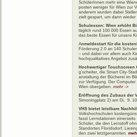
SchülerInnen mehr eine Wiener 
posten weniger für Wien zur Ve
anderem wurden dabei Stellen 
zielt ge­spart, um dann wieder
Schulessen: Wien erhöht Bio
täglich rund 100.000 Essen aus
das beste Essen für unsere Ki
A
nmeldestart für die kosten
Förderung 2.0 an 140 Schulen.
– und dabei vor allem auch Ki
hoch­quali­tatives An­gebot zus
Hochwertiger Touchscreen 
g’scheiter, die Smart City-Sta
an­staltung der Bücherei im Bi
zur Ver­fügung. Der Com­puter
Wien über­geben.
mehr ->
Eröffnung des Zubaus der 
Simoningplatz 2) am Di, 9. 10
VHS bietet leistbare Nachhil
Volkshochschulen kostengünsti
fasst Lern­stationen einer­seit
Schüler, die den Lern­stoff oh
Stand­orten Florids­dorf, Liesi
den zwei letztgenannten.
meh