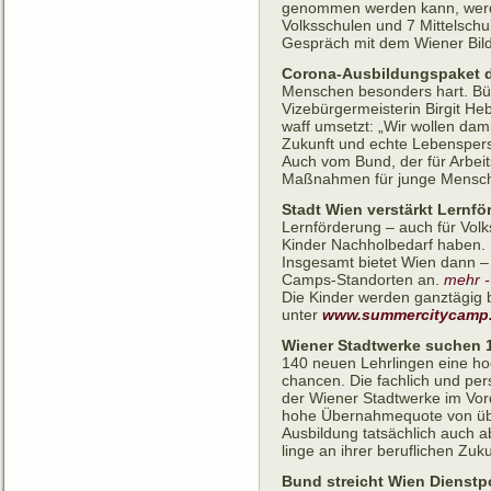
genommen werden kann, werde
Volksschulen und 7 Mittelsch
Gespräch mit dem Wiener Bil
Corona-Ausbildungspaket d
Menschen besonders hart. Bür
Vizebürgermeisterin Birgit He
waff umsetzt: „Wir wollen da
Zukunft und echte Lebenspers
Auch vom Bund, der für Arbeits
Maßnahmen für junge Menschen
Stadt Wien verstärkt Lernf
Lernförderung – auch für Volk
Kinder Nachholbedarf haben.
Insgesamt bietet Wien dann –
Camps-Standorten an.
mehr -
Die Kinder werden ganztägig b
unter
www.summercitycamp.
Wiener Stadtwerke suchen 14
140 neuen Lehr­lingen eine hoc
chancen. Die fach­lich und per­s
der Wiener Stadt­werke im Vor­de
hohe Über­nahme­quote von über
Aus­bil­dung tat­säch­lich auch
linge an ihrer beruf­lichen Zu­k
Bund streicht Wien Dienstp