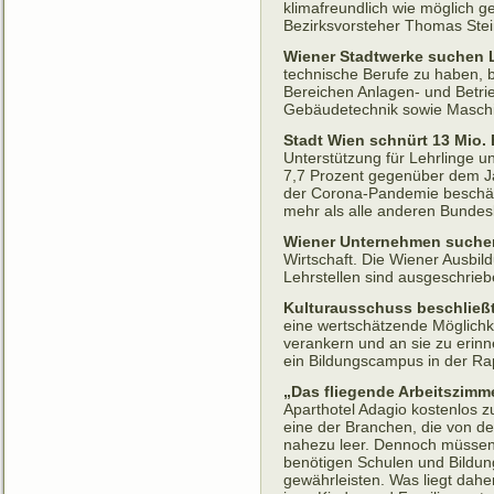
klimafreundlich wie möglich g
Bezirksvorsteher Thomas Stei
Wiener Stadtwerke suchen L
technische Berufe zu haben, b
Bereichen Anlagen- und Betrie
Gebäudetechnik sowie Maschi
Stadt Wien schnürt 13 Mio.
Unterstützung für Lehrlinge u
7,7 Prozent gegenüber dem Jah
der Corona-Pandemie beschäf
mehr als alle anderen Bundesl
Wiener Unternehmen suchen
Wirt­schaft. Die Wiener Aus­bil
Lehr­stel­len sind aus­ge­schrie­
Kulturausschuss beschließ
eine wertschätzende Möglichk
verankern und an sie zu erin
ein Bildungscampus in der R
„Das fliegende Arbeitszimme
Aparthotel Adagio kostenlos z
eine der Branchen, die von de
nahezu leer. Dennoch müssen 
benötigen Schulen und Bildung
gewährleisten. Was liegt dah