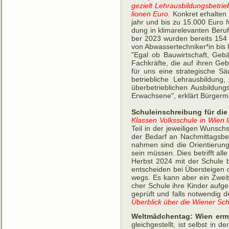
ge­zielt Lehr­aus­bildungs­be­tri
lio­nen Euro.
Kon­kret er­hal­ten
jahr und bis zu 15.000 Euro für
dung in klima­rele­van­ten Be­r
ber 2023 wur­den be­reits 154 
von Ab­was­ser­tech­niker*in bis 
"Egal ob Bauwirtschaft, Geb
Fachkräfte, die auf ihren Geb
für uns eine strategische Sä
betriebliche Lehrausbildung
überbetrieblichen Ausbildung
Erwachsene", erklärt Bürgerm
Schuleinschreibung für die
Klas­sen Volks­schule in Wien 
Teil in der je­wei­ligen Wunsch
der Be­darf an Nach­mit­tags­be
nah­men sind die Orien­tie­rung
sein müss­en. Dies be­trifft al
Herbst 2024 mit der Schule 
ent­schei­den bei Über­stei­gen
wegs. Es kann aber ein Zweit­w
cher Schule ihre Kin­der auf­ge
ge­prüft und falls not­wen­dig
Über­blick über die Wie­ner Sch
Weltmädchentag: Wien ermu
gleichgestellt, ist selbst in