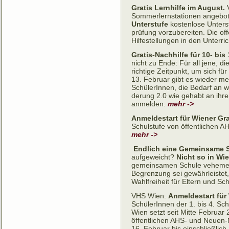
Gratis Lernhilfe im August.
Sommerlernstationen angebo
Unterstufe
kosten­lose Unter­
prüfung vor­zu­be­rei­ten. Die
Hilfe­stellungen in den Unter­r
Gratis-Nachhilfe für 10- bis
nicht zu Ende: Für all jene, di
rich­tige Zeit­punkt, um sich fü
13. Februar gibt es wieder me
SchülerInnen, die Be­darf an w
derung 2.0 wie ge­habt an ihre
anmelden.
mehr ->
Anmeldestart für Wiener Gra
Schulstufe von öffentlichen AH
mehr ->
­
Endlich eine Gemeinsame Sc
aufgeweicht?
Nicht so in Wi
gemein­samen Schule vehe­ment
Begrenzung sei gewährleistet,
Wahl­frei­heit für Eltern und S
VHS Wien:
Anmeldestart für 
SchülerInnen der 1. bis 4. S
Wien setzt seit Mitte Februar 
öffentlichen AHS- und Neuen-
16. Februar bis einschließlich