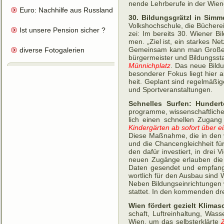
nen­de Lehr­be­rufe in der Wie­
Euro: Nachhilfe aus Russland für HC
30. Bildungsgrätzl in Simm
Volks­hoch­schule, die Büche­re
Ist unsere Pension sicher ?
zei: Im be­reits 30. Wie­ner Bil
men. „Ziel ist, ein star­kes Ne
Ge­mein­sam kann man Großes 
diverse Fotogalerien
bür­ger­meis­ter und Bil­dungs­st
Mün­nich­platz
. Das neue Bil­du
be­son­de­rer Fo­kus liegt hier 
heit. Ge­plant sind regel­mäßig
und Sport­ver­an­stal­tungen.
Schnelles Surfen: Hunder
programme, wis­sen­schaft­lic
lich einen schnel­len Zu­gang
Kinder­gär­ten ab so­fort über 
Diese Maßnahme, die in den ve
und die Chancen­gleichh­eit fü
den da­für in­ves­tiert, in drei 
neuen Zu­gänge er­lau­ben die 
Daten ge­sen­det und emp­fan­ge
wort­lich für den Aus­bau sind W
Ne­ben Bil­dungs­ein­rich­tungen
stat­tet. In den kom­men­den dr
Wien fördert gezielt Klima
schaft, Luft­rein­hal­tung, Was
Wien, um das selbst­er­klärte
Z