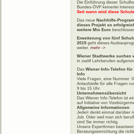
Die Einführung dieser Schulfo
Bundes-ÖVP keinerlei Interess
Seit wann wird diese Schul
Das neue
Nachhilfe-Program
dieses Projekt so erfolgreic
weitere Mio Euro
beschlosse
Erweiterung von fünf Schul
2015
geht dieses Ausbauprogr
weiter.
mehr ->
Wiener Stadtwerke suchen w
in zwölf Lehrberufen aufgen
Das
Wiener Info-Telefon für
Info
Viele Fragen, eine Nummer: 08
Anlaufstelle für alle Fragen 
9 bis 15 Uhr
Unternehmensübersicht
Das Wiener Info-Telefon ist 
auf Initiative von Vizebürgerm
Allgemeine Informationen
Jede/r denkt einmal darüber n
Job. Oder weil man sich beruf
sind Sie immer richtig.
Unsere ExpertInnen beantwort
Beratungseinrichtung die richti