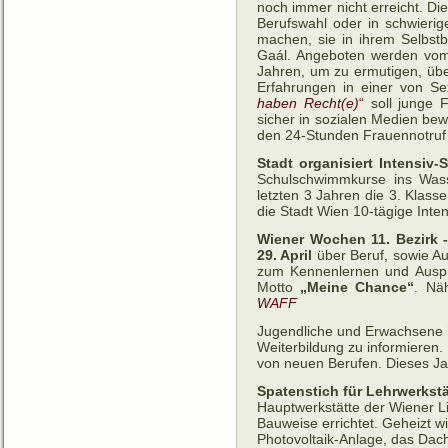
noch immer nicht erreicht. Di
Berufswahl oder in schwieri
machen, sie in ihrem Selbstb
Gaál. Angeboten werden v
Jahren, um zu ermutigen, üb
Erfahrungen in einer von Se
haben Recht(e)
“
soll junge 
sicher in sozialen Medien be
den 24-Stunden Frauennotruf
Stadt organisiert Intensiv
Schulschwimmkurse ins Wasse
letzten 3 Jahren die 3. Klas
die Stadt Wien 10-tägige Int
Wiener Wochen 11. Bezirk
29. April
über Beruf, sowie Au
zum Kennenlernen und Auspro
Motto
„Meine Chance“
. Nä
WAFF
Jugendliche und Erwachsene h
Weiterbildung zu informieren
von neuen Berufen. Dieses Ja
Spatenstich für Lehrwerkstä
Hauptwerkstätte der Wiener Li
Bauweise errichtet. Geheizt w
Photovoltaik-Anlage, das Dach