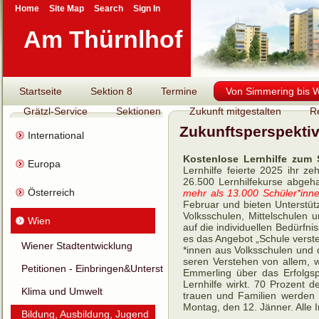
Home
Site Map
Search
Sign In
Am Thürnlhof
Startseite
Sektion 8
Termine
Von Simmering bis Wi
Grätzl-Service
Sektionen
Zukunft mitgestalten
R
Zukunftsperspekti
International
Kostenlose Lernhilfe zum 
Europa
Lern­hilfe fei­erte 2025 ihr z
26.500 Lern­hilfe­kur­se ab­ge­h
Österreich
mehr als 13.000 Schü­ler­*inne
Februar und bie­ten Unter­stüt
Volks­schu­len, Mit­tel­schu­le
Wien
auf die in­di­vi­du­el­len Be­dür
es das An­ge­bot „Schule ver­s
Wiener Stadtentwicklung
*innen aus Volks­schu­len und d
se­ren Ver­ste­hen von allem, wa
Petitionen - Einbringen&Unterstützen
Emmer­ling über das Er­folgs­p
Lern­hilfe wirkt. 70 Pro­zent de
Klima und Umwelt
trauen und Fami­lien wer­den s
Montag, den 12. Jän­ner. Alle 
Bildung, Ausbildung, Jugend