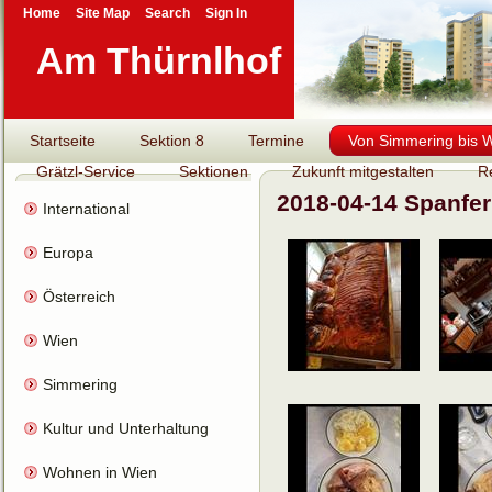
Home
Site Map
Search
Sign In
Am Thürnlhof
Startseite
Sektion 8
Termine
Von Simmering bis Wi
Grätzl-Service
Sektionen
Zukunft mitgestalten
R
2018-04-14 Spanfer
International
Europa
Österreich
Wien
Simmering
Kultur und Unterhaltung
Wohnen in Wien