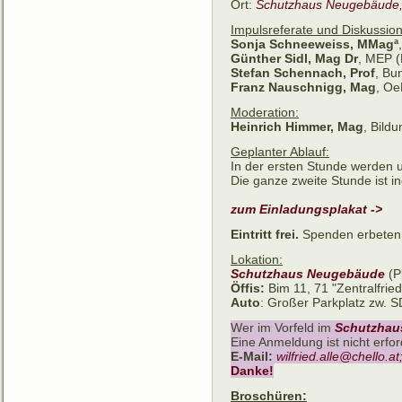
Ort:
Schutzhaus Neugebäude,
Impulsreferate und Diskussion
Sonja Schneeweiss, MMagª
Günther Sidl, Mag Dr
, MEP (
Stefan Schennach, Prof
, Bu
Franz Nauschnigg, Mag
, Oe
Moderation:
Heinrich Himmer, Mag
, Bild
Geplanter Ablauf:
In der ersten Stunde werden 
Die ganze zweite Stunde ist i
zum Einladungsplakat ->
Eintritt frei.
Spenden erbeten
Lokation:
Schutzhaus Neugebäude
(P
Öffis:
Bim 11, 71 "Zentralfried
Auto
: Großer Parkplatz zw.
Wer im Vorfeld im
Schutzhau
Eine Anmeldung ist nicht erfor
E-Mail:
wilfried.alle@chello.a
Danke!
Broschüren: