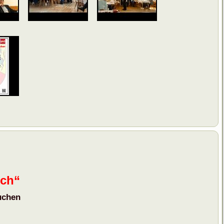
ich“
uchen