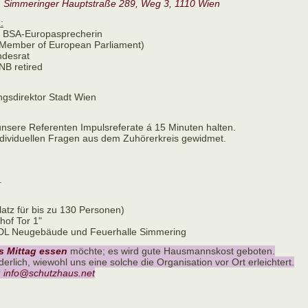
 Simmeringer Hauptstraße 289, Weg 3, 1110 Wien
:
, BSA-Europasprecherin
Member of European Parliament)
ndesrat
NB retired
ungsdirektor Stadt Wien
unsere Referenten Impulsreferate á 15 Minuten halten.
ndividuellen Fragen aus dem Zuhörerkreis gewidmet.
.
latz für bis zu 130 Personen)
hof Tor 1"
 SDL Neugebäude und Feuerhalle Simmering
s Mittag essen
möchte; es wird gute Hausmannskost geboten.
derlich, wiewohl uns eine solche die Organisation vor Ort erleichtert.
t; info@schutzhaus.net