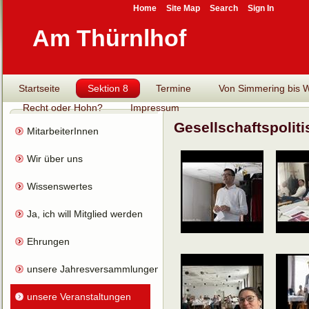
Home
Site Map
Search
Sign In
Am Thürnlhof
Startseite
Sektion 8
Termine
Von Simmering bis Wi
Recht oder Hohn?
Impressum
Gesellschaftspoliti
MitarbeiterInnen
Wir über uns
Wissenswertes
Ja, ich will Mitglied werden
Ehrungen
unsere Jahresversammlungen
unsere Veranstaltungen