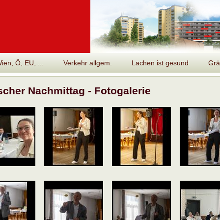
en, Ö, EU, ...
Verkehr allgem.
Lachen ist gesund
Grä
scher Nachmittag - Fotogalerie