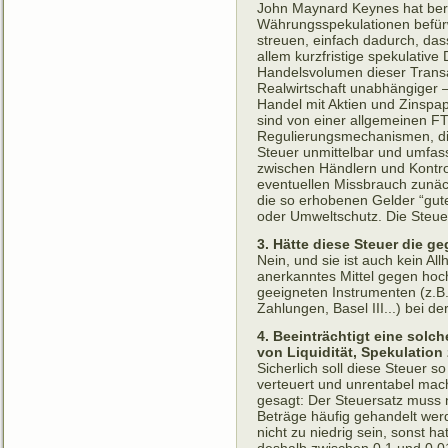
John Maynard Keynes hat bere
Währungsspekulationen befürwo
streuen, einfach dadurch, das
allem kurzfristige spekulative
Handelsvolumen dieser Transak
Realwirtschaft unabhängiger –
Handel mit Aktien und Zinspap
sind von einer allgemeinen FT
Regulierungsmechanismen, die
Steuer unmittelbar und umfass
zwischen Händlern und Kontrol
eventuellen Missbrauch zunäch
die so erhobenen Gelder “gu
oder Umweltschutz. Die Steuer
3. Hätte diese Steuer die 
Nein, und sie ist auch kein All
anerkanntes Mittel gegen hoc
geeigneten Instrumenten (z.B
Zahlungen, Basel III...) bei 
4. Beeinträchtigt eine solc
von Liquidität, Spekulatio
Sicherlich soll diese Steuer s
verteuert und unrentabel mach
gesagt: Der Steuersatz muss 
Beträge häufig gehandelt wer
nicht zu niedrig sein, sonst h