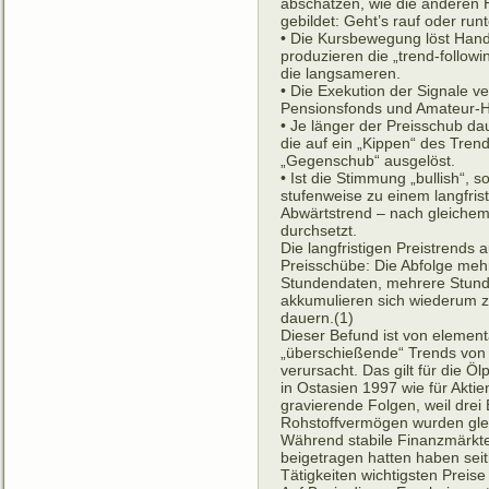
abschätzen, wie die anderen 
gebildet: Geht’s rauf oder ru
• Die Kursbewegung löst Hande
produzieren die „trend-follow
die langsameren.
• Die Exekution der Signale v
Pensionsfonds und Amateur-Hän
• Je länger der Preisschub da
die auf ein „Kippen“ des Tren
„Gegenschub“ ausgelöst.
• Ist die Stimmung „bullish“,
stufenweise zu einem langfri
Abwärtstrend – nach gleichem
durchsetzt.
Die langfristigen Preistrends 
Preisschübe: Die Abfolge meh
Stundendaten, mehrere Stund
akkumulieren sich wiederum z
dauern.(1)
Dieser Befund ist von elemen
„überschießende“ Trends von 
verursacht. Das gilt für die 
in Ostasien 1997 wie für Akti
gravierende Folgen, weil drei
Rohstoffvermögen wurden gleic
Während stabile Finanzmärkte 
beigetragen hatten haben sei
Tätigkeiten wichtigsten Preise