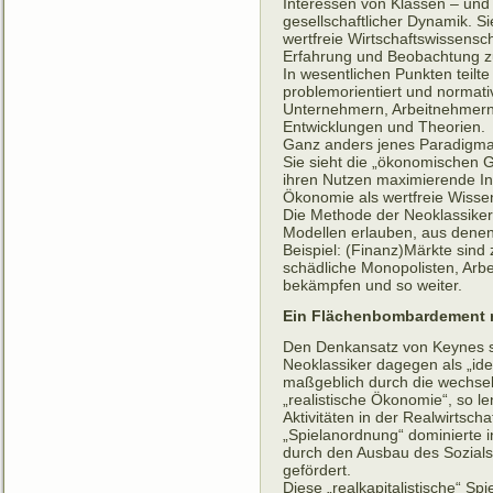
Interessen von Klassen – und 
gesellschaftlicher Dynamik. Si
wertfreie Wirtschaftswissensc
Erfahrung und Beobachtung zu
In wesentlichen Punkten teilt
problemorientiert und normativ
Unternehmern, Arbeitnehmern 
Entwicklungen und Theorien.
Ganz anders jenes Paradigma,
Sie sieht die „ökonomischen Ge
ihren Nutzen maximierende In
Ökonomie als wertfreie Wisse
Die Methode der Neoklassiker 
Modellen erlauben, aus dene
Beispiel: (Finanz)Märkte sind z
schädliche Monopolisten, Arbe
bekämpfen und so weiter.
Ein Flächenbombardement m
Den Denkansatz von Keynes so
Neoklassiker dagegen als „ide
maßgeblich durch die wechsel
„realistische Ökonomie“, so l
Aktivitäten in der Realwirtsch
„Spielanordnung“ dominierte 
durch den Ausbau des Sozialsta
gefördert.
Diese „realkapitalistische“ S