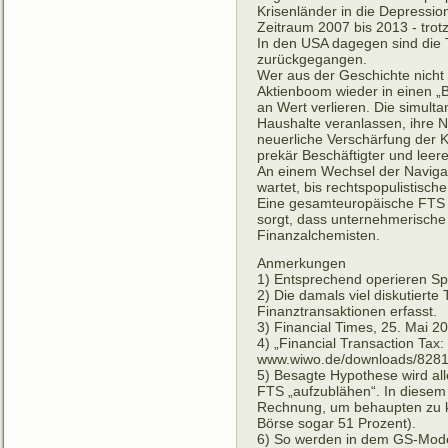
Krisenländer in die Depressio
Zeitraum 2007 bis 2013 - tro
In den USA dagegen sind die
zurückgegangen.
Wer aus der Geschichte nicht 
Aktienboom wieder in einen „
an Wert verlieren. Die simul
Haushalte veranlassen, ihre 
neuerliche Verschärfung der Kri
prekär Beschäftigter und leer
An einem Wechsel der Navigati
wartet, bis rechtspopulistisc
Eine gesamteuropäische FTS mü
sorgt, dass unternehmerische A
Finanzalchemisten.
Anmerkungen
1) Entsprechend operieren Sp
2) Die damals viel diskutierte
Finanztransaktionen erfasst.
3) Financial Times, 25. Mai 2
4) „Financial Transaction Tax:
www.wiwo.de/downloads/828
5) Besagte Hypothese wird al
FTS „aufzublähen“. In diesem 
Rechnung, um behaupten zu k
Börse sogar 51 Prozent).
6) So werden in dem GS-Model