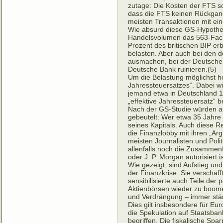
zutage: Die Kosten der FTS s
dass die FTS keinen Rückgan
meisten Transaktionen mit e
Wie absurd diese GS-Hypothese
Handelsvolumen das 563-Fache
Prozent des britischen BIP e
belasten. Aber auch bei den 
ausmachen, bei der Deutschen
Deutsche Bank ruinieren.(5)
Um die Belastung möglichst ho
Jahressteuersatzes“. Dabei wir
jemand etwa in Deutschland 1
„effektive Jahressteuersatz“ b
Nach der GS-Studie würden auc
gebeutelt: Wer etwa 35 Jahre 
seines Kapitals. Auch diese 
die Finanzlobby mit ihren „A
meisten Journalisten und Polit
allenfalls noch die Zusamme
oder J. P. Morgan autorisiert 
Wie gezeigt, sind Aufstieg u
der Finanzkrise. Sie verscha
sensibilisierte auch Teile der 
Aktienbörsen wieder zu boo
und Verdrängung – immer stär
Dies gilt insbesondere für Eu
die Spekulation auf Staatsbankr
begriffen. Die fiskalische Spa