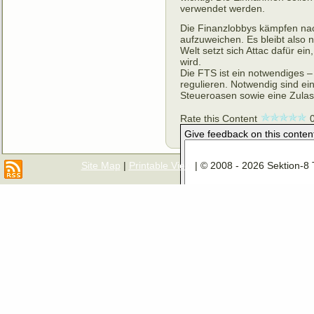
verwendet werden.
Die Finanzlobbys kämpfen nac
aufzuweichen. Es bleibt also 
Welt setzt sich Attac dafür ei
wird.
Die FTS ist ein notwendiges –
regulieren. Notwendig sind ei
Steueroasen sowie eine Zulass
Rate this Content
Give feedback on this conten
Site Map
|
Printable View
| © 2008 - 2026 Sektion-8 
Email Address (Optional)