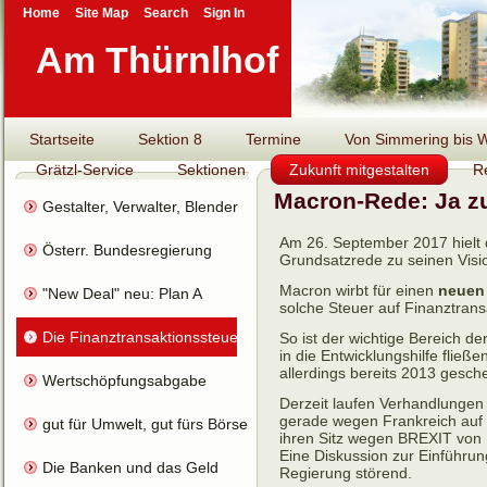
Home
Site Map
Search
Sign In
Am Thürnlhof
Startseite
Sektion 8
Termine
Von Simmering bis Wi
Grätzl-Service
Sektionen
Zukunft mitgestalten
R
Macron-Rede: Ja zu
Gestalter, Verwalter, Blender
Am 26. September 2017 hielt 
Österr. Bundesregierung
Grundsatzrede zu seinen Visi
Macron wirbt für einen
neuen 
"New Deal" neu: Plan A
solche Steuer auf Finanztrans
Die Finanztransaktionssteuer
So ist der wichtige Bereich 
in die Entwicklungshilfe flie
allerdings bereits 2013 gesche
Wertschöpfungsabgabe
Derzeit laufen Verhandlungen 
gerade wegen Frankreich auf E
gut für Umwelt, gut fürs Börsel
ihren Sitz wegen BREXIT von 
Eine Diskussion zur Einführun
Die Banken und das Geld
Regierung störend.