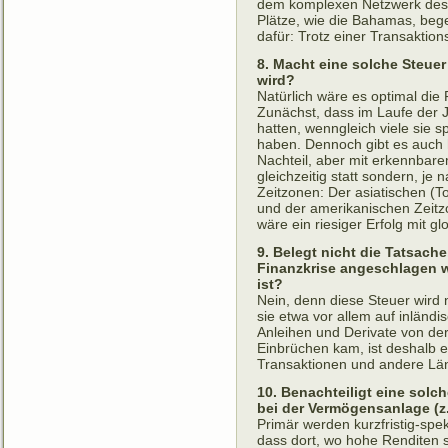
dem komplexen Netzwerk des 
Plätze, wie die Bahamas, bege
dafür: Trotz einer Transaktion
8. Macht eine solche Steuer
wird?
Natürlich wäre es optimal die 
Zunächst, dass im Laufe der J
hatten, wenngleich viele sie
haben. Dennoch gibt es auch 
Nachteil, aber mit erkennbar
gleichzeitig statt sondern, j
Zeitzonen: Der asiatischen (To
und der amerikanischen Zeitzo
wäre ein riesiger Erfolg mit g
9. Belegt nicht die Tatsach
Finanzkrise angeschlagen 
ist?
Nein, denn diese Steuer wird 
sie etwa vor allem auf inländi
Anleihen und Derivate von de
Einbrüchen kam, ist deshalb e
Transaktionen und andere Lä
10. Benachteiligt eine solc
bei der Vermögensanlage (z.
Primär werden kurzfristig-spek
dass dort, wo hohe Renditen si