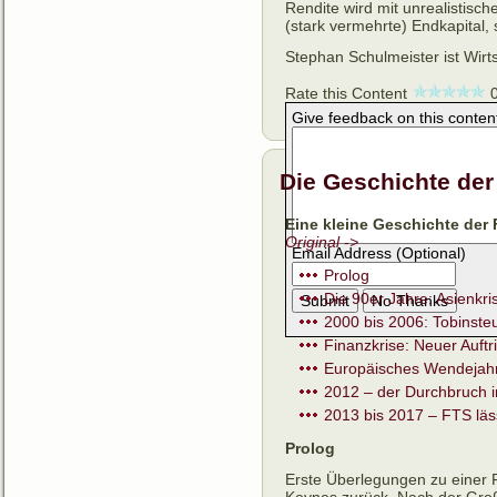
Rendite wird mit unrealistisc
(stark vermehrte) Endkapital
Stephan Schulmeister ist Wirts
Rate this Content
Give feedback on this conten
Die Geschichte der
Eine kleine Geschichte der
Original ->
Email Address (Optional)
Prolog
Die 90er Jahre: Asienkr
2000 bis 2006: Tobinst
Finanzkrise: Neuer Auftr
Europäisches Wendejah
2012 – der Durchbruch i
2013 bis 2017 – FTS läss
Prolog
Erste Überlegungen zu einer 