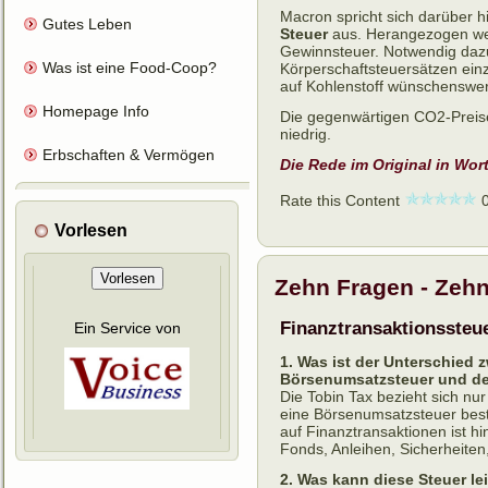
Macron spricht sich darüber h
Gutes Leben
Steuer
aus. Herangezogen wer
Gewinnsteuer. Notwendig daz
Was ist eine Food-Coop?
Körperschaftsteuersätzen ei
auf Kohlenstoff wünschenswer
Homepage Info
Die gegenwärtigen CO2-Preise
niedrig.
Erbschaften & Vermögen
Die Rede im Original in Wort
Rate this Content
Vorlesen
Vorlesen
Zehn Fragen - Zeh
Finanztransaktionssteu
Ein Service von
1. Was ist der Unterschied 
Börsenumsatzsteuer und der
Die Tobin Tax bezieht sich nu
eine Börsenumsatzsteuer best
auf Finanztransaktionen ist h
Fonds, Anleihen, Sicherheiten
2. Was kann diese Steuer le