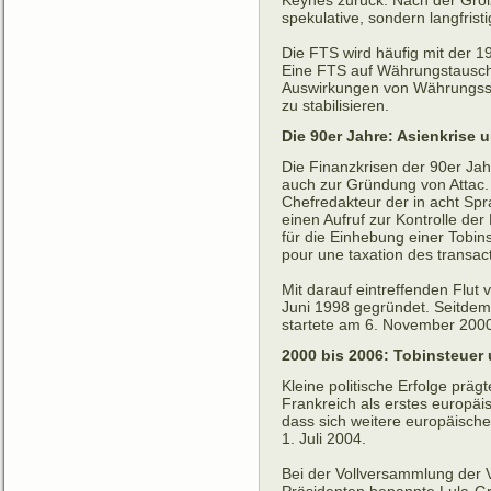
Keynes zurück. Nach der Große
spekulative, sondern langfris
Die FTS wird häufig mit der 
Eine FTS auf Währungstausche
Auswirkungen von Währungssp
zu stabilisieren.
Die 90er Jahre: Asienkrise
Die Finanzkrisen der 90er Jah
auch zur Gründung von Attac. 
Chefredakteur der in acht Sp
einen Aufruf zur Kontrolle der
für die Einhebung einer Tobi
pour une taxation des transact
Mit darauf eintreffenden Flut
Juni 1998 gegründet. Seitdem 
startete am 6. November 200
2000 bis 2006: Tobinsteuer
Kleine politische Erfolge prä
Frankreich als erstes europäis
dass sich weitere europäisch
1. Juli 2004.
Bei der Vollversammlung der V