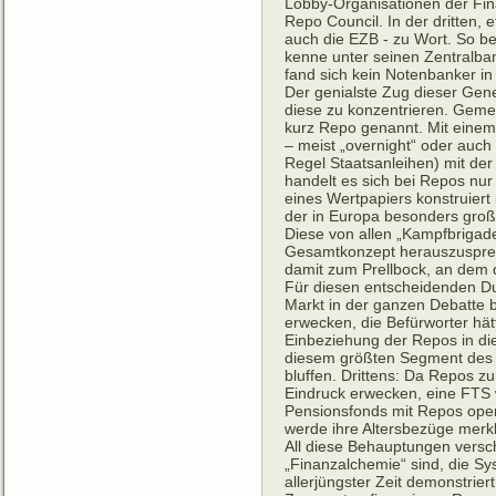
Lobby-Organisationen der Fin
Repo Council. In der dritten,
auch die EZB - zu Wort. So b
kenne unter seinen Zentralban
fand sich kein Notenbanker i
Der genialste Zug dieser Gene
diese zu konzentrieren. Geme
kurz Repo genannt. Mit einem
– meist „overnight“ oder auch 
Regel Staatsanleihen) mit der
handelt es sich bei Repos nur
eines Wertpapiers konstruiert 
der in Europa besonders gr
Diese von allen „Kampfbrigad
Gesamtkonzept herauszuspren
damit zum Prellbock, an dem
Für diesen entscheidenden D
Markt in der ganzen Debatte b
erwecken, die Befürworter hätt
Einbeziehung der Repos in die
diesem größten Segment des e
bluffen. Drittens: Da Repos z
Eindruck erwecken, eine FTS w
Pensionsfonds mit Repos oper
werde ihre Altersbezüge merkl
All diese Behauptungen versc
„Finanzalchemie“ sind, die Sy
allerjüngster Zeit demonstrier