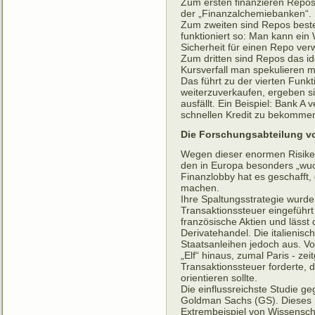
Zum ersten finanzieren Repos
der „Finanzalchemiebanken“.
Zum zweiten sind Repos besten
funktioniert so: Man kann ein
Sicherheit für einen Repo ver
Zum dritten sind Repos das id
Kursverfall man spekulieren m
Das führt zu der vierten Funk
weiterzuverkaufen, ergeben si
ausfällt. Ein Beispiel: Bank 
schnellen Kredit zu bekommen)
Die Forschungsabteilung vo
Wegen dieser enormen Risiken h
den in Europa besonders „wuc
Finanzlobby hat es geschafft,
machen.
Ihre Spaltungsstrategie wurde 
Transaktionssteuer eingeführt
französische Aktien und läss
Derivatehandel. Die italienis
Staatsanleihen jedoch aus. Vor
„Elf“ hinaus, zumal Paris - ze
Transaktionssteuer forderte,
orientieren sollte.
Die einflussreichste Studie 
Goldman Sachs (GS). Dieses El
Extrembeispiel von Wissenschaf