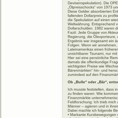
Devisenspekulation). Die OPE
„Ölpreisschocks“ von 1973 und
Diese Gelder absorbierten Ent
fallenden Dollarpreis zu prof
die Spekulation auf einen wie
Weltwährung. Entsprechend v
Dollarschulden. 1982 waren d
Fazit: Jede Gruppe von Akteur
Regierung, die Ölexporteure,
Ergebnis war insgesamt ein äu
Folgen. Wenn wir annehmen, d
Lateinamerikas einen frühere
unsichtbarer Tsunami, nur mit
Hier sei eine persönliche Remin
damals die offenkundige Frage
wichtigsten Preise wie Wechse
Bärenmärkten“ hin- und hersc
zumindest auf den Finanzmärk
Ob „Bulle“ oder „Bär“, ent
Ich musste feststellen, dass i
zu finden waren: Wie kommen
Finanzmärkte unternehmerische
Feldforschung: Ich trieb mich
Männer – agieren und in ihr
Dabei machte ich folgende B
• Markante Kursbewegungen we