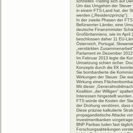
schnelles Trading sich auf Der
Um das Umgehen der Steuer zu 
in einem FTS-Land hat, der St
werden („Residenzprinzip“).
In der zweite Phasen der FTS
Befürworter-Länder, eine Ums
deutsche Finanzminister Schä
Großbritanniens, wie im Apri
beschlossen daher 11 EU-Lände
Österreich, Portugal, Slowen
„verstärkten Zusammenarbeit“
Parlament im Dezember 2012 m
Im Februar 2013 legte die Kom
Umsetzung schien sicher. Doc
Konzepts durch die EK konnte 
Sie bombardierte die Kommiss
Wirkungen der Steuer. Die war
Wirkung eines Flächenbomba
Mit dieser „Generalmobilmachu
Koalition „der Willigen“ spalt
Interessen hingestellt wurden
FTS würde die Kosten der Staat
der Drohung verstören, dass 
Diese präzise kalkulierte Stra
propagandistische Attacke von
Investmentbanken vorgetrage
BNP Paribas luden fast täglic
Forschungsabteilungen vorstel