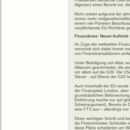
Präsidenten benannte Lula-Gr
Algerien) einen Bericht vor, d
Nicht zuletzt aufgrund der ja
immer mehr zivilgesellschaftl
einem vier-Parteien Beschlus
verpflichtende EU-Richtlinie g
Finanzkrise: Neuer Auftrieb
Im Zuge der weltweiten Finanz
verschob sich dabei immer meh
von Finanztransaktionen umfa
Unter Beteiligung von Attac w
Allianzen geschmiedet, die e
vor allem auf die G20. Die US
Steuer - auf Ebene der G20 her
Auch innerhalb der EU wurde 
der Finanzplatz London, aber
grundsätzlichen Befürwortung 
Einführung mache nur auf glo
Scheinargument). Bereits im 
eine FTS aus – allerdings nur 
Einen wichtigen Schritt und 
als Finanzminister Schäuble s
diese Pläne scheiterten am W