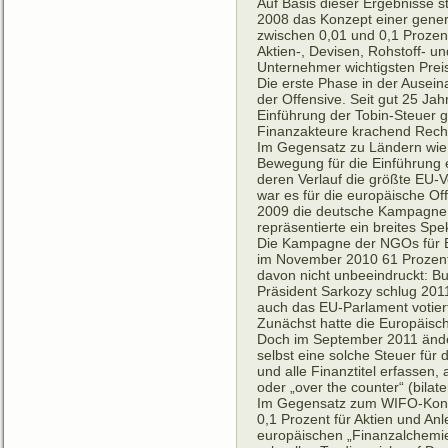
Auf Basis dieser Ergebnisse st
2008 das Konzept einer genere
zwischen 0,01 und 0,1 Prozent
Aktien-, Devisen, Rohstoff- 
Unternehmer wichtigsten Prei
Die erste Phase in der Ausei
der Offensive. Seit gut 25 J
Einführung der Tobin-Steuer g
Finanzakteure krachend Recht 
Im Gegensatz zu Ländern wie 
Bewegung für die Einführung e
deren Verlauf die größte EU-V
war es für die europäische Of
2009 die deutsche Kampagne
repräsentierte ein breites Spe
Die Kampagne der NGOs für Ei
im November 2010 61 Prozent d
davon nicht unbeeindruckt: B
Präsident Sarkozy schlug 2011
auch das EU-Parlament votiert
Zunächst hatte die Europäisc
Doch im September 2011 ändert
selbst eine solche Steuer für 
und alle Finanztitel erfassen,
oder „over the counter“ (bilat
Im Gegensatz zum WIFO-Konze
0,1 Prozent für Aktien und Anl
europäischen „Finanzalchemie