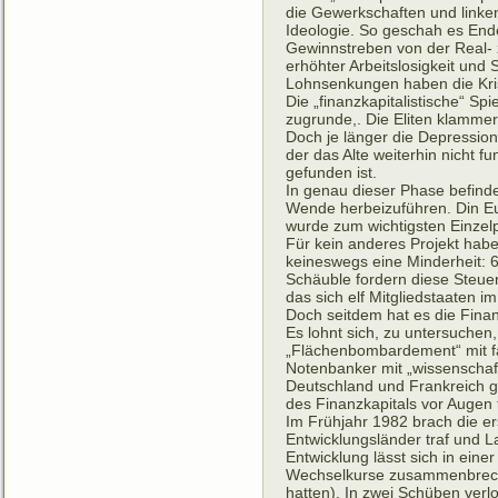
die Gewerkschaften und linken
Ideologie. So geschah es End
Gewinnstreben von der Real- 
erhöhter Arbeitslosigkeit und 
Lohnsenkungen haben die Krise
Die „finanzkapitalistische“ S
zugrunde,. Die Eliten klammer
Doch je länger die Depression
der das Alte weiterhin nicht f
gefunden ist.
In genau dieser Phase befin
Wende herbeizuführen. Din Eu
wurde zum wichtigsten Einzelpr
Für kein anderes Projekt habe
keineswegs eine Minderheit: 6
Schäuble fordern diese Steue
das sich elf Mitgliedstaaten i
Doch seitdem hat es die Finan
Es lohnt sich, zu untersuche
„Flächenbombardement“ mit fa
Notenbanker mit „wissenschaftl
Deutschland und Frankreich ge
des Finanzkapitals vor Augen 
Im Frühjahr 1982 brach die ers
Entwicklungsländer traf und L
Entwicklung lässt sich in eine
Wechselkurse zusammenbreche
hatten). In zwei Schüben verl