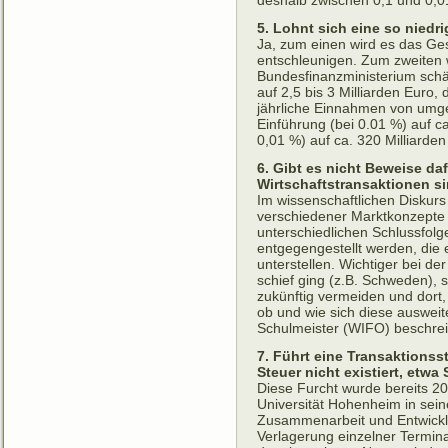
deshalb zwischen 0,1 und 0,0
5. Lohnt sich eine so niedr
Ja, zum einen wird es das Ge
entschleunigen. Zum zweiten
Bundesfinanzministerium schä
auf 2,5 bis 3 Milliarden Euro,
jährliche Einnahmen von umge
Einführung (bei 0.01 %) auf c
0,01 %) auf ca. 320 Milliard
6. Gibt es nicht Beweise da
Wirtschaftstransaktionen s
Im wissenschaftlichen Diskur
verschiedener Marktkonzepte b
unterschiedlichen Schlussfol
entgegengestellt werden, die 
unterstellen. Wichtiger bei de
schief ging (z.B. Schweden),
zukünftig vermeiden und dort, 
ob und wie sich diese auswei
Schulmeister (WIFO) beschreibt
7. Führt eine Transaktionss
Steuer nicht existiert, etw
Diese Furcht wurde bereits 200
Universität Hohenheim in sein
Zusammenarbeit und Entwicklun
Verlagerung einzelner Termina