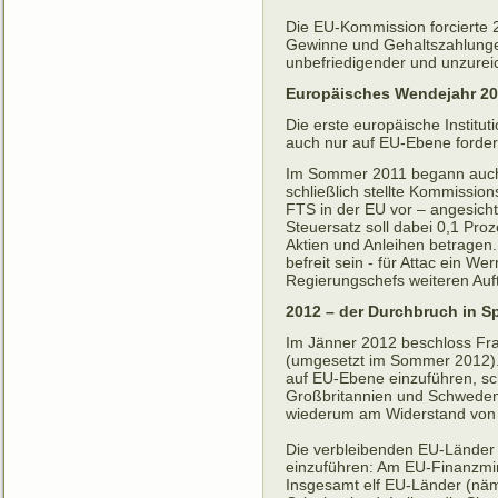
Die EU-Kommission forcierte 2
Gewinne und Gehaltszahlungen
unbefriedigender und unzurei
Europäisches Wendejahr 20
Die erste europäische Institu
auch nur auf EU-Ebene forder
Im Sommer 2011 begann auch
schließlich stellte Kommissio
FTS in der EU vor – angesich
Steuersatz soll dabei 0,1 Pro
Aktien und Anleihen betragen
befreit sein - für Attac ein W
Regierungschefs weiteren Auf
2012 – der Durchbruch in S
Im Jänner 2012 beschloss Fra
(umgesetzt im Sommer 2012).
auf EU-Ebene einzuführen, sc
Großbritannien und Schweden. 
wiederum am Widerstand von 
Die verbleibenden EU-Länder 
einzuführen: Am EU-Finanzmini
Insgesamt elf EU-Länder (nämli