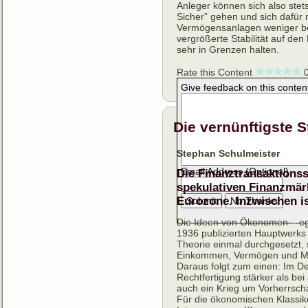
Anleger können sich also stet
Sicher” gehen und sich dafür m
Vermögensanlagen weniger benac
vergrößerte Stabilität auf den
sehr in Grenzen halten.
Rate this Content
Give feedback on this conten
Die vernünftigste S
Stephan Schulmeister
Email Address (Optional)
Die Finanztransaktionss
spekulativen Finanzmärk
Eurozone. Inzwischen ist
Die Ideen von Ökonomen – ega
1936 publizierten Hauptwerks
Theorie einmal durchgesetzt, s
Einkommen, Vermögen und M
Daraus folgt zum einen: Im D
Rechtfertigung stärker als be
auch ein Krieg um Vorherrschaf
Für die ökonomischen Klassike