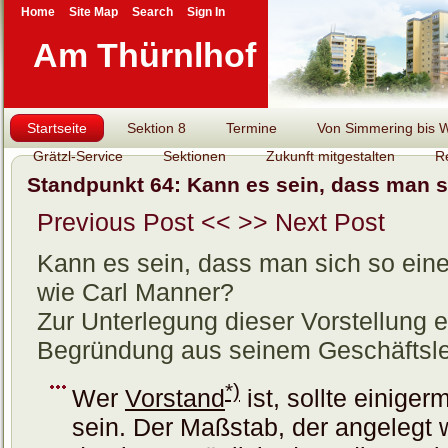
Home
Site Map
Search
Sign In
Am Thürnlhof
Startseite
Sektion 8
Termine
Von Simmering bis Wi
Grätzl-Service
Sektionen
Zukunft mitgestalten
R
Standpunkt 64: Kann es sein, dass man s
Previous Post <<
>> Next Post
Kann es sein, dass man sich so eine
wie Carl Manner?
Zur Unterlegung dieser Vorstellung
Begründung aus seinem Geschäftsl
*)
Wer
Vorstand
ist, sollte einige
sein. Der Maßstab, der angelegt wi