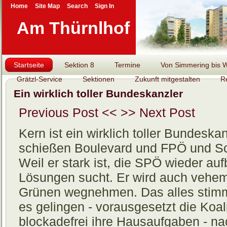
Home
Site Map
Search
Sign In
Am Thürnlhof
Startseite
Sektion 8
Termine
Von Simmering bis Wi
Grätzl-Service
Sektionen
Zukunft mitgestalten
R
Ein wirklich toller Bundeskanzler
Previous Post <<
>> Next Post
Kern ist ein wirklich toller Bundes
schießen Boulevard und FPÖ und Sc
Weil er stark ist, die SPÖ wieder auf
Lösungen sucht. Er wird auch vehe
Grünen wegnehmen. Das alles stimmt
es gelingen - vorausgesetzt die Koal
blockadefrei ihre Hausaufgaben - n