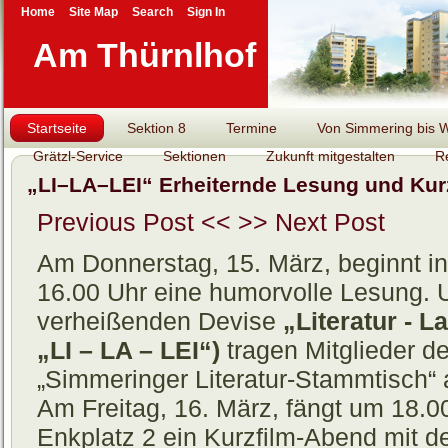
Home
Site Map
Search
Sign In
Am Thürnlhof
Startseite
Sektion 8
Termine
Von Simmering bis Wi
Grätzl-Service
Sektionen
Zukunft mitgestalten
R
„LI–LA–LEI“ Erheiternde Lesung und Kurz
Previous Post <<
>> Next Post
Am Donnerstag, 15. März, beginnt
16.00 Uhr eine humorvolle Lesung. U
verheißenden Devise
„Literatur - L
„LI – LA – LEI“)
tragen Mitglieder d
„Simmeringer Literatur-Stammtisch“ al
Am Freitag, 16. März, fängt um 18
Enkplatz 2 ein Kurzfilm-Abend mit d