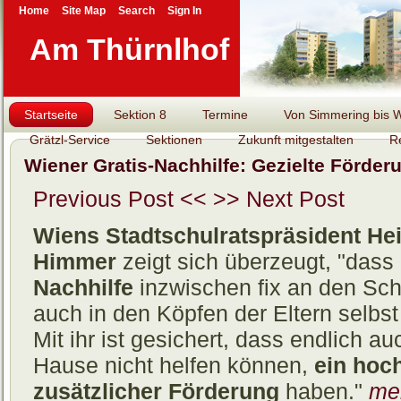
Home
Site Map
Search
Sign In
Am Thürnlhof
Startseite
Sektion 8
Termine
Von Simmering bis Wi
Grätzl-Service
Sektionen
Zukunft mitgestalten
R
Wiener Gratis-Nachhilfe: Gezielte Förderu
Previous Post <<
>> Next Post
Wiens Stadtschulratspräsident Hei
Himmer
zeigt sich überzeugt, "dass
Nachhilfe
inzwischen fix an den Sc
auch in den Köpfen der Eltern selbst e
Mit ihr ist gesichert, dass endlich a
Hause nicht helfen können,
ein hoc
zusätzlicher Förderung
haben."
me