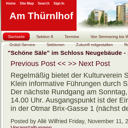
Home
Site Map
Search
Sign In
Am Thürnlhof
Startseite
Sektion 8
Termine
Von Simmering bis Wi
Grätzl-Service
Sektionen
Zukunft mitgestalten
R
"Schöne Säle" im Schloss Neugebäude - 
Previous Post <<
>> Next Post
Regelmäßig bietet der Kulturverein 
Klein informative Führungen durch 
Der nächste Rundgang am Sonntag,
14.00 Uhr. Ausgangspunkt ist der E
in der Otmar Brix-Gasse 1 (nächst d
Posted by Allé Wilfried
Friday, November 11, 
Veranstaltungen