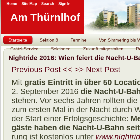
Home
Site Map
Search
Sign In
Am Thürnlhof
Startseite
Sektion 8
Termine
Von Simmering bis Wi
Grätzl-Service
Sektionen
Zukunft mitgestalten
R
Nightride 2016: Wien feiert die Nacht-U-Ba
Previous Post <<
>> Next Post
Mit
gratis Eintritt in über 50 Locat
2. September 2016
die Nacht-U-Ba
stehen. Vor sechs Jahren rollten di
zum ersten Mal in der Nacht durch 
der Start einer Er­folgs­ge­schichte:
Me
gäste haben die Nacht-U-Bahn seit­
rung ist kos­ten­los unter
www.nightrid