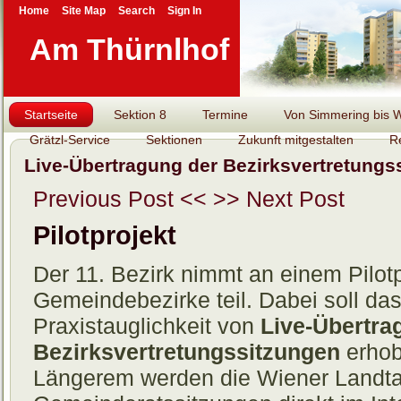
Home
Site Map
Search
Sign In
Am Thürnlhof
Startseite
Sektion 8
Termine
Von Simmering bis Wi
Grätzl-Service
Sektionen
Zukunft mitgestalten
R
Live-Übertragung der Bezirksvertretungss
Previous Post <<
>> Next Post
Pilotprojekt
Der 11. Bezirk nimmt an einem Pilot
Gemeindebezirke teil. Dabei soll das
Praxistauglichkeit von
Live-Übertra
Bezirksvertretungssitzungen
erhob
Längerem werden die Wiener Landta