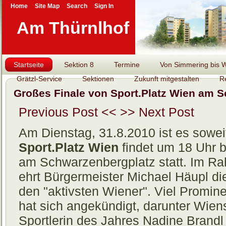
Home
Site Map
Search
Sign In
Am Thürnlhof
Startseite
Sektion 8
Termine
Von Simmering bis Wi
Grätzl-Service
Sektionen
Zukunft mitgestalten
R
Großes Finale von Sport.Platz Wien am 
Previous Post <<
>> Next Post
Am Dienstag, 31.8.2010 ist es sowei
Sport.Platz Wien
findet um 18 Uhr 
am Schwarzenbergplatz statt. Im Ra
ehrt Bürgermeister Michael Häupl die
den "aktivsten Wiener". Viel Promine
hat sich angekündigt, darunter Wien
Sportlerin des Jahres Nadine Brandl