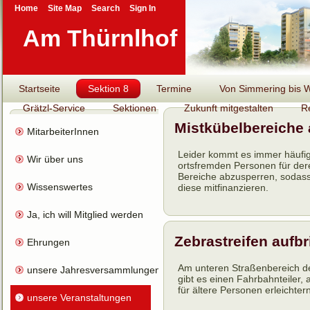
Home
Site Map
Search
Sign In
Am Thürnlhof
Startseite
Sektion 8
Termine
Von Simmering bis Wi
Grätzl-Service
Sektionen
Zukunft mitgestalten
R
Mistkübelbereiche
MitarbeiterInnen
Leider kommt es immer häufi
Wir über uns
ortsfremden Personen für der
Bereiche abzusperren, sodass 
Wissenswertes
diese mitfinanzieren.
Ja, ich will Mitglied werden
Zebrastreifen aufbr
Ehrungen
Am unteren Straßenbereich de
unsere Jahresversammlungen
gibt es einen Fahrbahnteiler, 
für ältere Personen erleichte
unsere Veranstaltungen