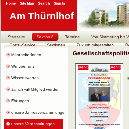
Home
Site Map
Search
Sign In
Am Thürnlhof
Startseite
Sektion 8
Termine
Von Simmering bis Wi
Grätzl-Service
Sektionen
Zukunft mitgestalten
R
Gesellschaftspolit
MitarbeiterInnen
Wir über uns
Wissenswertes
Ja, ich will Mitglied werden
Ehrungen
unsere Jahresversammlungen
unsere Veranstaltungen