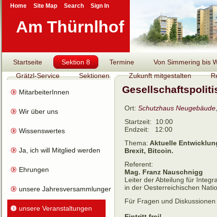
Home
Site Map
Search
Sign In
Am Thürnlhof
Startseite
Sektion 8
Termine
Von Simmering bis Wi
Grätzl-Service
Sektionen
Zukunft mitgestalten
R
Gesellschaftspolit
MitarbeiterInnen
Ort:
Schutzhaus Neugebäude
Wir über uns
Startzeit:
10:00
Endzeit:
12:00
Wissenswertes
Thema:
Aktuelle Entwicklun
Ja, ich will Mitglied werden
Brexit, Bitcoin.
Referent:
Ehrungen
Mag. Franz Nauschnigg
Leiter der Abteilung für Inte
in der Oesterreichischen Nati
unsere Jahresversammlungen
Für Fragen und Diskussionen 
unsere Veranstaltungen
Eintritt frei!