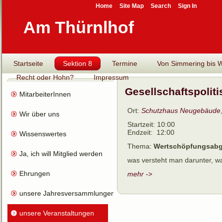
Home
Site Map
Search
Sign In
Am Thürnlhof
Startseite
Sektion 8
Termine
Von Simmering bis Wi
Recht oder Hohn?
Impressum
Gesellschaftspolit
MitarbeiterInnen
Ort:
Schutzhaus Neugebäude
Wir über uns
Startzeit:
10:00
Endzeit:
12:00
Wissenswertes
Thema:
Wertschöpfungsab
Ja, ich will Mitglied werden
was versteht man darunter, wa
Ehrungen
mehr ->
unsere Jahresversammlungen
unsere Veranstaltungen