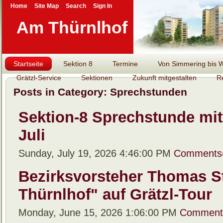
Home
Site Map
Search
Sign In
Am Thürnlhof
Startseite
Sektion 8
Termine
Von Simmering bis Wi
Grätzl-Service
Sektionen
Zukunft mitgestalten
R
Posts in Category: Sprechstunden
Sektion-8 Sprechstunde mit 
Juli
Sunday, July 19, 2026 4:46:00 PM
Comments
Bezirksvorsteher Thomas S
Thürnlhof" auf Grätzl-Tour
Monday, June 15, 2026 1:06:00 PM
Comment