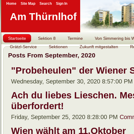
Home
Site Map
Search
Sign In
Am Thürnlhof
Startseite
Sektion 8
Termine
Von Simmering bis Wi
Grätzl-Service
Sektionen
Zukunft mitgestalten
R
Posts From September, 2020
"Probeheulen" der Wiener Si
Wednesday, September 30, 2020 8:57:00 P
Ach du liebes Lieschen. Me
überfordert!
Friday, September 25, 2020 8:28:00 PM
Comm
Wien wählt am 11.Oktober