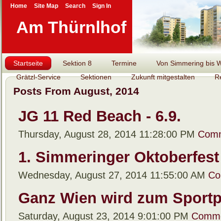
Home
Site Map
Search
Sign In
Am Thürnlhof
Startseite
Sektion 8
Termine
Von Simmering bis Wi
Grätzl-Service
Sektionen
Zukunft mitgestalten
R
Posts From August, 2014
JG 11 Red Beach - 6.9.
Thursday, August 28, 2014 11:28:00 PM
Comm
1. Simmeringer Oktoberfest 
Wednesday, August 27, 2014 11:55:00 AM
Co
Ganz Wien wird zum Sportp
Saturday, August 23, 2014 9:01:00 PM
Comme