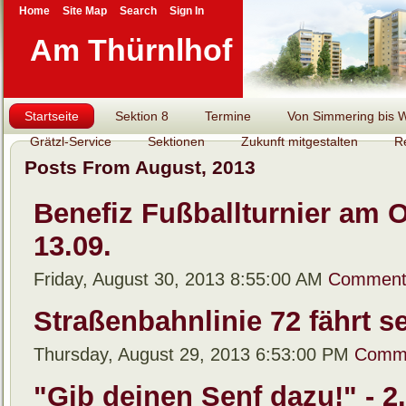
Home
Site Map
Search
Sign In
Am Thürnlhof
Startseite
Sektion 8
Termine
Von Simmering bis Wi
Grätzl-Service
Sektionen
Zukunft mitgestalten
R
Posts From August, 2013
Benefiz Fußballturnier am O
13.09.
Friday, August 30, 2013 8:55:00 AM
Comment
Straßenbahnlinie 72 fährt sei
Thursday, August 29, 2013 6:53:00 PM
Comme
"Gib deinen Senf dazu!" - 2.