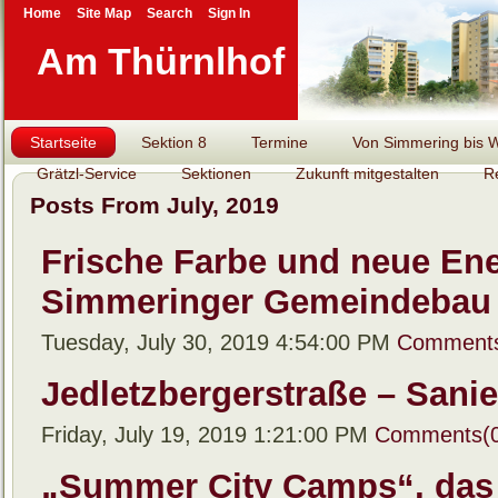
Home
Site Map
Search
Sign In
Am Thürnlhof
Startseite
Sektion 8
Termine
Von Simmering bis Wi
Grätzl-Service
Sektionen
Zukunft mitgestalten
R
Posts From July, 2019
Frische Farbe und neue Ene
Simmeringer Gemeindebau
Tuesday, July 30, 2019 4:54:00 PM
Comments
Jedletzbergerstraße – Sani
Friday, July 19, 2019 1:21:00 PM
Comments(0
„Summer City Camps“, das