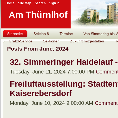
Home
Site Map
Search
Sign In
Am Thürnlhof
Startseite
Sektion 8
Termine
Von Simmering bis Wi
Grätzl-Service
Sektionen
Zukunft mitgestalten
R
Posts From June, 2024
32. Simmeringer Haidelauf -
Tuesday, June 11, 2024 7:00:00 PM
Comment
Freiluftausstellung: Stadt
Kaiserebersdorf
Monday, June 10, 2024 9:00:00 AM
Comment