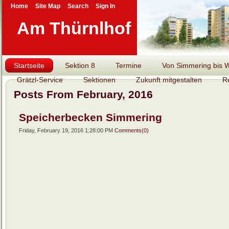
Home
Site Map
Search
Sign In
Am Thürnlhof
Startseite
Sektion 8
Termine
Von Simmering bis Wi
Grätzl-Service
Sektionen
Zukunft mitgestalten
R
Posts From February, 2016
Speicherbecken Simmering
Friday, February 19, 2016 1:28:00 PM
Comments(0)