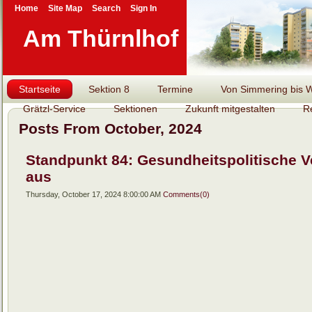
Home
Site Map
Search
Sign In
Am Thürnlhof
Startseite
Sektion 8
Termine
Von Simmering bis Wi
Grätzl-Service
Sektionen
Zukunft mitgestalten
R
Posts From October, 2024
Standpunkt 84: Gesundheitspolitische V
aus
Thursday, October 17, 2024 8:00:00 AM
Comments(0)