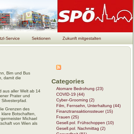
tzl-Service
Sektionen
Zukunft mitgestalten
ahn, Bim und Bus
, damit die
Categories
Atomare Bedrohung (23)
 aus aller Welt ab 14
COVID-19 (44)
ener Prater und
Cyber-Grooming (2)
 Silvesterpfad.
Film, Fernsehn, Unterhaltung (44)
 die Grenzen des
Finanztransaktionssteuer (15)
 klare Botschaften,
Frauen (25)
ürgermeister Michael
Gesell.pol. Frühschoppen (10)
schaft von Wien als
Gesell.pol. Nachmittag (2)