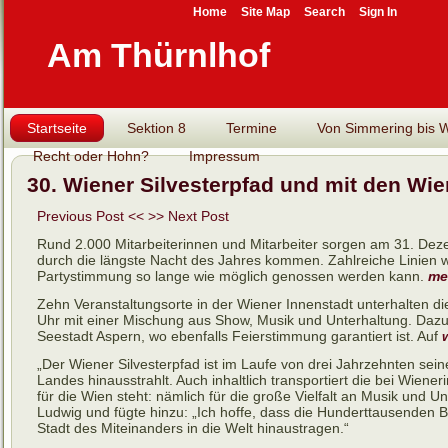
Home
Site Map
Search
Sign In
Am Thürnlhof
Startseite
Sektion 8
Termine
Von Simmering bis Wi
Recht oder Hohn?
Impressum
30. Wiener Silvesterpfad und mit den Wie
Previous Post <<
>> Next Post
Rund 2.000 Mitarbeiterinnen und Mitarbeiter sorgen am 31. Deze
durch die längste Nacht des Jahres kommen. Zahlreiche Linien 
Partystimmung so lange wie möglich genossen werden kann.
me
Zehn Veranstaltungsorte in der Wiener Innenstadt unterhalten d
Uhr mit einer Mischung aus Show, Musik und Unterhaltung. Daz
Seestadt Aspern, wo ebenfalls Feierstimmung garantiert ist. Auf
„Der Wiener Silvesterpfad ist im Laufe von drei Jahrzehnten se
Landes hinausstrahlt. Auch inhaltlich transportiert die bei Wie
für die Wien steht: nämlich für die große Vielfalt an Musik und
Ludwig und fügte hinzu: „Ich hoffe, dass die Hunderttausenden
Stadt des Miteinanders in die Welt hinaustragen.“