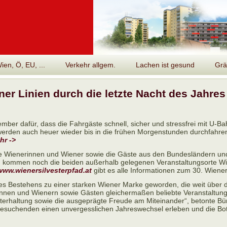
en, Ö, EU, ...
Verkehr allgem.
Lachen ist gesund
Grä
ner Linien durch die letzte Nacht des Jahres
mber dafür, dass die Fahrgäste schnell, sicher und stressfrei mit U-B
werden auch heuer wieder bis in die frühen Morgenstunden durchfahren
hr ->
ie Wienerinnen und Wiener sowie die Gäste aus den Bundesländern und
u kommen noch die beiden außerhalb gelegenen Veranstaltungsorte Wi
www.wienersilvesterpfad.at
gibt es alle Informationen zum 30. Wiener
ines Bestehens zu einer starken Wiener Marke geworden, die weit über
nerinnen und Wienern sowie Gästen gleichermaßen beliebte Veranstaltung
 Unterhaltung sowie die ausgeprägte Freude am Miteinander“, betonte B
 Besuchenden einen unvergesslichen Jahreswechsel erleben und die Bot