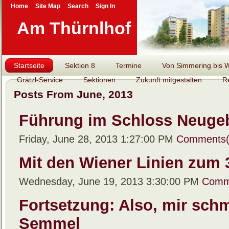
Home
Site Map
Search
Sign In
Am Thürnlhof
Startseite
Sektion 8
Termine
Von Simmering bis Wi
Grätzl-Service
Sektionen
Zukunft mitgestalten
R
Posts From June, 2013
Führung im Schloss Neugeb
Friday, June 28, 2013 1:27:00 PM
Comments(
Mit den Wiener Linien zum 
Wednesday, June 19, 2013 3:30:00 PM
Comm
Fortsetzung: Also, mir sch
Semmel