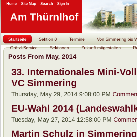
Home
Site Map
Search
Sign In
Am Thürnlhof
Startseite
Sektion 8
Termine
Von Simmering bis Wi
Grätzl-Service
Sektionen
Zukunft mitgestalten
R
Posts From May, 2014
33. Internationales Mini-Vol
VC Simmering
Thursday, May 29, 2014 9:08:00 PM
Comment
EU-Wahl 2014 (Landeswahlk
Tuesday, May 27, 2014 12:58:00 PM
Commen
Martin Schulz in Simmering 